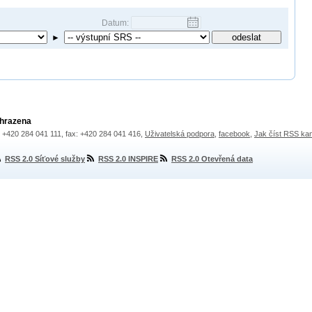
Datum:
►
yhrazena
.: +420 284 041 111, fax: +420 284 041 416,
Uživatelská podpora
,
facebook
,
Jak číst RSS ka
RSS 2.0 Síťové služby
RSS 2.0 INSPIRE
RSS 2.0 Otevřená data