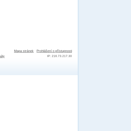
Mapa stránek
Prohlášení o přístupnosti
nály
IP: 216.73.217.30