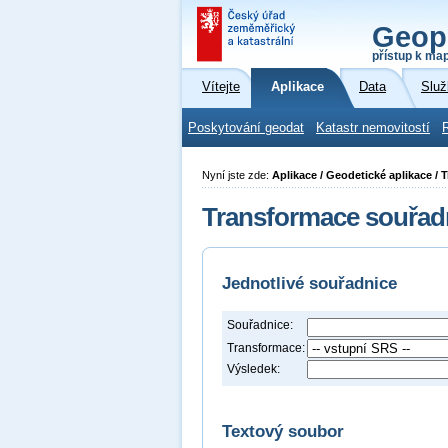
Geop
přístup k ma
Vítejte
Aplikace
Data
Služ
Poskytování geodat
Katastr nemovitostí
Nyní jste zde:
Aplikace / Geodetické aplikace /
Transformace souřad
Jednotlivé souřadnice
Souřadnice:
Transformace:
Výsledek:
Textový soubor