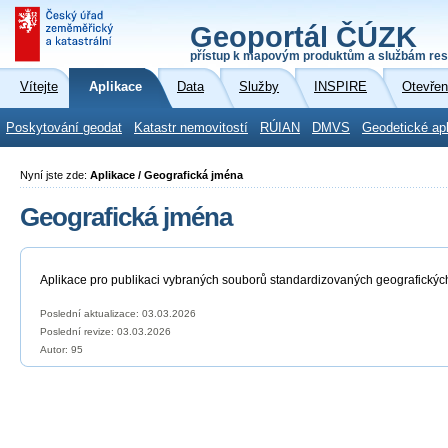
Geoportál ČÚZK
přístup k mapovým produktům a službám res
Vítejte
Aplikace
Data
Služby
INSPIRE
Otevřen
Poskytování geodat
Katastr nemovitostí
RÚIAN
DMVS
Geodetické ap
Nyní jste zde:
Aplikace / Geografická jména
Geografická jména
Aplikace pro publikaci vybraných souborů standardizovaných geografickýc
Poslední aktualizace: 03.03.2026
Poslední revize:
03.03.2026
Autor: 95