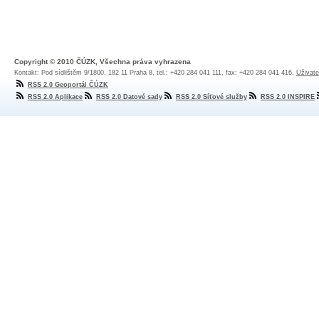
Copyright © 2010 ČÚZK, Všechna práva vyhrazena
Kontakt: Pod sídlištěm 9/1800, 182 11 Praha 8, tel.: +420 284 041 111, fax: +420 284 041 416,
Uživate
RSS 2.0 Geoportál ČÚZK
RSS 2.0 Aplikace
RSS 2.0 Datové sady
RSS 2.0 Síťové služby
RSS 2.0 INSPIRE