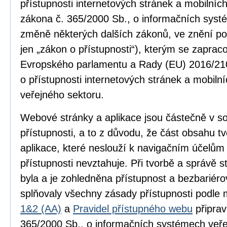
přístupnosti internetových stránek a mobilníc
zákona č. 365/2000 Sb., o informačních syst
změně některých dalších zákonů, ve znění po
jen „zákon o přístupnosti“), kterým se zapra
Evropského parlamentu a Rady (EU) 2016/210
o přístupnosti internetových stránek a mobilní
veřejného sektoru.
Webové stránky a aplikace jsou částečně v 
přístupnosti, a to z důvodu, že část obsahu 
aplikace, které neslouží k navigačním účelům
přístupnosti nevztahuje. Při tvorbě a správě
byla a je zohledněna přístupnost a bezbariér
splňovaly všechny zásady přístupnosti podle
1&2 (AA)
a
Pravidel přístupného webu
připrav
365/2000 Sb., o informačních systémech veře