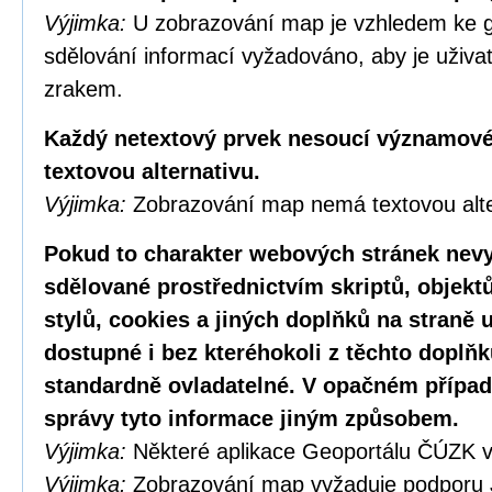
Výjimka:
U zobrazování map je vzhledem ke g
sdělování informací vyžadováno, aby je uživa
zrakem.
Každý netextový prvek nesoucí významové
textovou alternativu.
Výjimka:
Zobrazování map nemá textovou alte
Pokud to charakter webových stránek nevy
sdělované prostřednictvím skriptů, objekt
stylů, cookies a jiných doplňků na straně u
dostupné i bez kteréhokoli z těchto doplňk
standardně ovladatelné. V opačném případ
správy tyto informace jiným způsobem.
Výjimka:
Některé aplikace Geoportálu ČÚZK v
Výjimka:
Zobrazování map vyžaduje podporu 