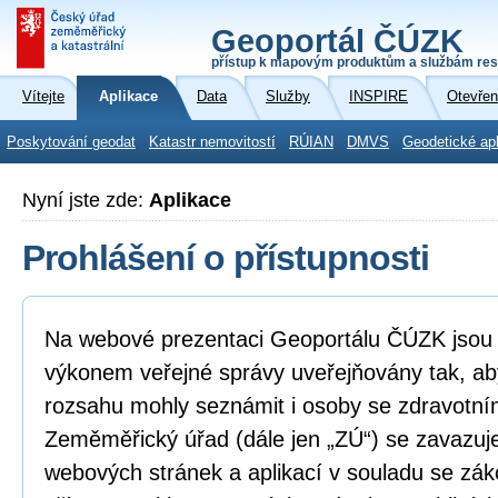
Geoportál ČÚZK
přístup k mapovým produktům a službám res
Vítejte
Aplikace
Data
Služby
INSPIRE
Otevřen
Poskytování geodat
Katastr nemovitostí
RÚIAN
DMVS
Geodetické ap
Nyní jste zde:
Aplikace
Prohlášení o přístupnosti
Na webové prezentaci Geoportálu ČÚZK jsou i
výkonem veřejné správy uveřejňovány tak, ab
rozsahu mohly seznámit i osoby se zdravotní
Zeměměřický úřad (dále jen „ZÚ“) se zavazuje
webových stránek a aplikací v souladu se zá