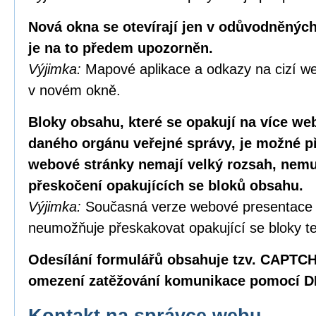
Nová okna se otevírají jen v odůvodněných
je na to předem upozorněn.
Výjimka:
Mapové aplikace a odkazy na cizí we
v novém okně.
Bloky obsahu, které se opakují na více w
daného orgánu veřejné správy, je možné p
webové stránky nemají velký rozsah, nemus
přeskočení opakujících se bloků obsahu.
Výjimka:
Současná verze webové presentace
neumožňuje přeskakovat opakující se bloky te
Odesílání formulářů obsahuje tzv. CAPTC
omezení zatěžování komunikace pomocí D
Kontakt na správce webu