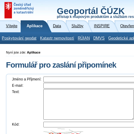
Geoportál ČÚZK
přístup k mapovým produktům a službám res
Vítejte
Aplikace
Data
Služby
INSPIRE
Otevřen
Poskytování geodat
Katastr nemovitostí
RÚIAN
DMVS
Geodetické ap
Nyní jste zde:
Aplikace
Formulář pro zaslání připomínek
Jméno a Příjmení:
E-mail:
Text:
Kód: