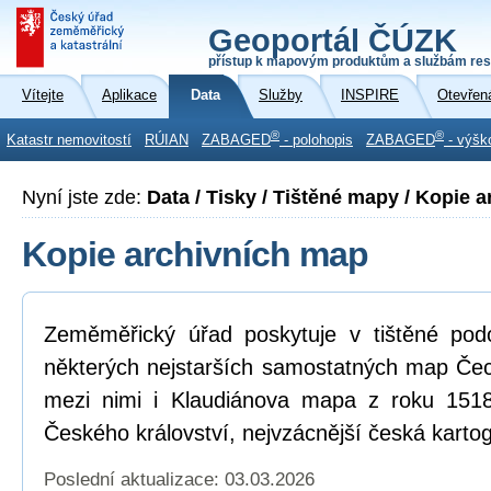
Geoportál ČÚZK
přístup k mapovým produktům a službám res
Vítejte
Aplikace
Data
Služby
INSPIRE
Otevřen
®
®
Katastr nemovitostí
RÚIAN
ZABAGED
- polohopis
ZABAGED
- výšk
Nyní jste zde:
Data / Tisky / Tištěné mapy / Kopie 
Kopie archivních map
Zeměměřický úřad poskytuje v tištěné pod
některých nejstarších samostatných map Čec
mezi nimi i Klaudiánova mapa z roku 151
Českého království, nejvzácnější česká karto
Poslední aktualizace: 03.03.2026