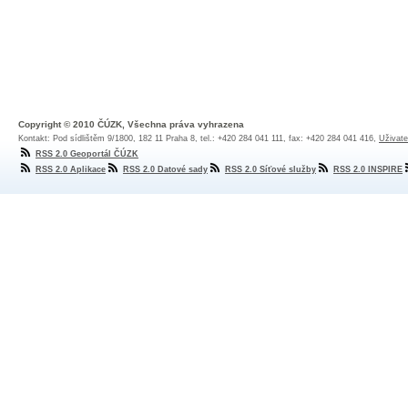
Copyright © 2010 ČÚZK, Všechna práva vyhrazena
Kontakt: Pod sídlištěm 9/1800, 182 11 Praha 8, tel.: +420 284 041 111, fax: +420 284 041 416,
Uživate
RSS 2.0 Geoportál ČÚZK
RSS 2.0 Aplikace
RSS 2.0 Datové sady
RSS 2.0 Síťové služby
RSS 2.0 INSPIRE