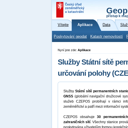
Geop
přístup k ma
Vítejte
Aplikace
Data
Služ
Poskytování geodat
Katastr nemovitostí
Nyní jste zde:
Aplikace
Služby Státní sítě pe
určování polohy (CZ
Služby
Státní sítě permanentních stan
GNSS
(globální navigační družicové sy
služeb CZEPOS probíhají v rámci inf
zeměměřictví a patří mezi informační syst
CZEPOS obsahuje
30 permanentních
zahraničních sítí
. Všechny stanice prov
poskytována uživatelům formou korekčníc