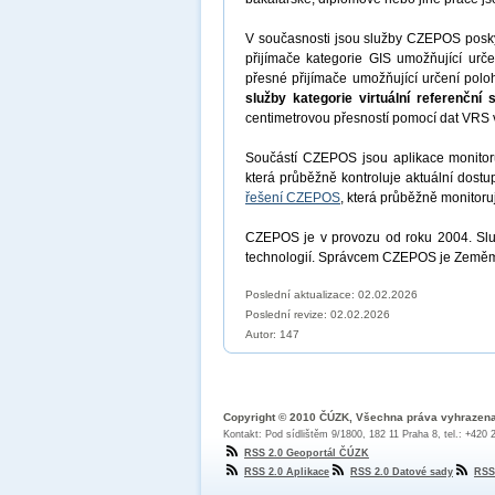
V současnosti jsou služby CZEPOS posky
přijímače kategorie GIS umožňující urč
přesné přijímače umožňující určení polo
služby kategorie virtuální referenční 
centimetrovou přesností pomocí dat VRS v
Součástí CZEPOS jsou aplikace monitoru
která průběžně kontroluje aktuální dost
řešení CZEPOS
, která průběžně monitoru
CZEPOS je v provozu od roku 2004. Sl
technologií. Správcem CZEPOS je Zeměm
Poslední aktualizace: 02.02.2026
Poslední revize:
02.02.2026
Autor: 147
Copyright © 2010 ČÚZK, Všechna práva vyhrazen
Kontakt: Pod sídlištěm 9/1800, 182 11 Praha 8, tel.: +420
RSS 2.0 Geoportál ČÚZK
RSS 2.0 Aplikace
RSS 2.0 Datové sady
RSS