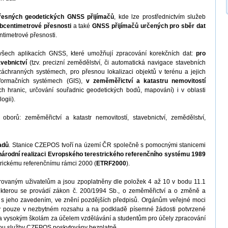
přesných geodetických GNSS přijímačů
, kde lze prostřednictvím služeb
bcentimetrové přesnosti
a také
GNSS přijímačů určených pro sběr dat
ntimetrové přesnosti.
šech aplikacích GNSS, které umožňují zpracování korekčních dat:
pro
vebnictví
(tzv. precizní zemědělství, či automatická navigace stavebních
 záchranných systémech, pro přesnou lokalizaci objektů v terénu a jejich
nformačních systémech (GIS),
v zeměměřictví a katastru nemovitostí
ch hranic, určování souřadnic geodetických bodů, mapování) i v oblasti
ogii).
borů: zeměměřictví a katastr nemovitostí, stavebnictví, zemědělství,
adů
. Stanice CZEPOS tvoří na území ČR společně s pomocnými stanicemi
národní realizaci Evropského terestrického referenčního systému 1989
rickému referenčnímu rámci 2000 (
ETRF2000
).
ovaným uživatelům a jsou zpoplatněny dle položek 4 až 10 v bodu 11.1
 kterou se provádí zákon č. 200/1994 Sb., o zeměměřictví a o změně a
h s jeho zavedením, ve znění pozdějších předpisů. Orgánům veřejné moci
dy pouze v nezbytném rozsahu a na podkladě písemné žádosti potvrzené
 a vysokým školám za účelem vzdělávání a studentům pro účely zpracování
jsou služby CZEPOS poskytovány bezplatně.