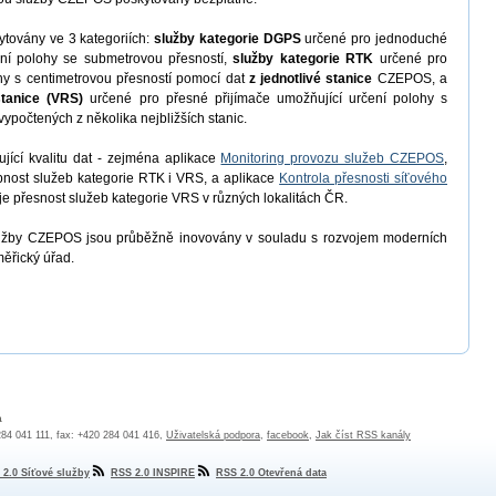
továny ve 3 kategoriích:
služby kategorie DGPS
určené pro jednoduché
ení polohy se submetrovou přesností,
služby kategorie RTK
určené pro
hy s centimetrovou přesností pomocí dat
z jednotlivé stanice
CZEPOS, a
stanice (VRS)
určené pro přesné přijímače umožňující určení polohy s
ypočtených z několika nejbližších stanic.
jící kvalitu dat - zejména aplikace
Monitoring provozu služeb CZEPOS
,
upnost služeb kategorie RTK i VRS, a aplikace
Kontrola přesnosti síťového
je přesnost služeb kategorie VRS v různých lokalitách ČR.
užby CZEPOS jsou průběžně inovovány v souladu s rozvojem moderních
ěřický úřad.
a
 284 041 111, fax: +420 284 041 416,
Uživatelská podpora
,
facebook
,
Jak číst RSS kanály
 2.0 Síťové služby
RSS 2.0 INSPIRE
RSS 2.0 Otevřená data