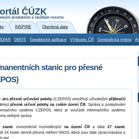
ortál ČÚZK
povým produktům a službám resortu
by
INSPIRE
Otevřená data
RÚIAN
DMVS
Geodetické aplikace
Výškopis ČR
Geografická jména
Ar
rmanentních stanic pro přesné
EPOS)
ic pro přesné určování polohy
(CZEPOS) umožňují uživatelům
přijímačů
stémy)
přesné určení polohy na celém území ČR
. Správa a poskytování
ormačního systému CZEPOS, který je součástí informačního systému
émy veřejné správy.
 stanic
rovnoměrně rozmístěných
na území ČR
a dále
27 stanic
ádí 24 hodin denně přesná měření GNSS, která jsou dále zpracovávána a
h dat.