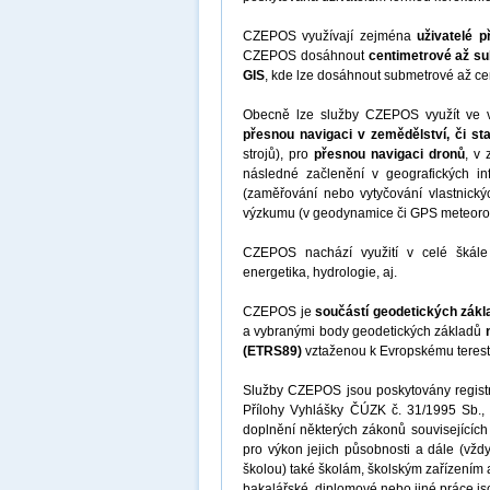
CZEPOS využívají zejména
uživatelé 
CZEPOS dosáhnout
centimetrové až su
GIS
, kde lze dosáhnout submetrové až ce
Obecně lze služby CZEPOS využít ve v
přesnou navigaci v zemědělství, či sta
strojů), pro
přesnou navigaci dronů
, v
následné začlenění v geografických i
(zaměřování nebo vytyčování vlastnický
výzkumu (v geodynamice či GPS meteorol
CZEPOS nachází využití v celé škále o
energetika, hydrologie, aj.
CZEPOS je
součástí geodetických zákl
a vybranými body geodetických základů
(ETRS89)
vztaženou k Evropskému terest
Služby CZEPOS jsou poskytovány registr
Přílohy Vyhlášky ČÚZK č. 31/1995 Sb.,
doplnění některých zákonů souvisejícíc
pro výkon jejich působnosti a dále (vž
školou) také školám, školským zařízením
bakalářské, diplomové nebo jiné práce 