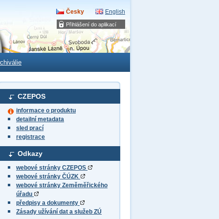
Česky
English
Přihlášení do aplikací
chiválie
CZEPOS
informace o produktu
detailní metadata
sled prací
registrace
Odkazy
webové stránky CZEPOS
webové stránky ČÚZK
webové stránky Zeměměřického
úřadu
předpisy a dokumenty
Zásady užívání dat a služeb ZÚ