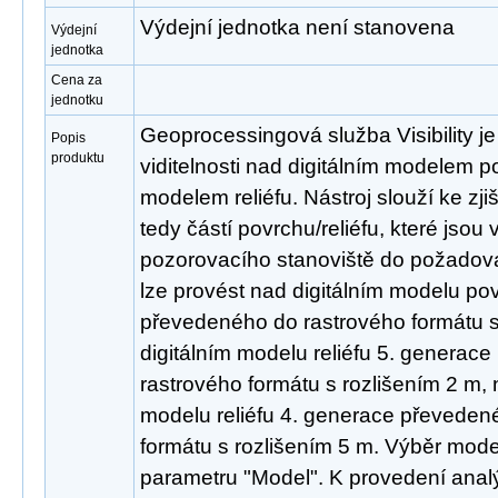
Výdejní jednotka není stanovena
Výdejní
jednotka
Cena za
jednotku
Geoprocessingová služba Visibility j
Popis
produktu
viditelnosti nad digitálním modelem p
modelem reliéfu. Nástroj slouží ke zji
tedy částí povrchu/reliéfu, které jsou
pozorovacího stanoviště do požadov
lze provést nad digitálním modelu po
převedeného do rastrového formátu s
digitálním modelu reliéfu 5. generac
rastrového formátu s rozlišením 2 m, 
modelu reliéfu 4. generace převeden
formátu s rozlišením 5 m. Výběr mode
parametru "Model". K provedení analý