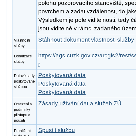
polohu pozorovacího stanoviště, spec
povrchem a zadat vzdálenost, do jak
Výsledkem je pole viditelnosti, tedy čá
jsou viditelné v rámci zadaného územ
Stáhnout dokument vlastnosti služby
Vlastnosti
služby
https://ags.cuzk.gov.cz/arcgis2/rest/s
Lokalizace
služby
r
Poskytovaná data
Datové sady
poskytované
Poskytovaná data
službou
Poskytovaná data
Zásady užívání dat a služeb ZÚ
Omezení a
podmínky
přístupu a
použití
Spustit službu
Prohlížení