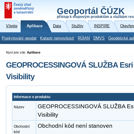
Geoportál ČÚZK
přístup k mapovým produktům a službám res
Vítejte
Aplikace
Data
Služby
INSPIRE
Otevřen
Poskytování geodat
Katastr nemovitostí
RÚIAN
DMVS
Geodetické ap
Nyní jste zde:
Aplikace
GEOPROCESSINGOVÁ SLUŽBA Esri A
Visibility
Informace o produktu
GEOPROCESSINGOVÁ SLUŽBA Esri 
Název
Visibility
Obchodní kód není stanoven
Obchodní
kód