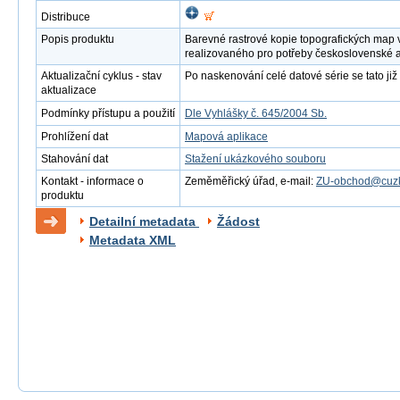
Distribuce
Popis produktu
Barevné rastrové kopie topografických map 
realizovaného pro potřeby československé 
Aktualizační cyklus - stav
Po naskenování celé datové série se tato již 
aktualizace
Podmínky přístupu a použití
Dle Vyhlášky č. 645/2004 Sb.
Prohlížení dat
Mapová aplikace
Stahování dat
Stažení ukázkového souboru
Kontakt - informace o
Zeměměřický úřad, e-mail:
ZU-obchod@cuzk
produktu
Detailní metadata
Žádost
Metadata XML