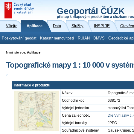
Geoportál ČÚZK
přístup k mapovým produktům a službám res
Vítejte
Aplikace
Data
Služby
INSPIRE
Otevřen
Poskytování geodat
Katastr nemovitostí
RÚIAN
DMVS
Geodetické ap
Nyní jste zde:
Aplikace
Topografické mapy 1 : 10 000 v systé
Informace o produktu
Název
Topografické ma
Obchodní kód
638172
Výdejní jednotka
mapový list Top
Cena za jednotku
Dle Vyhlášky č.
Výdejní formáty
JPEG
Souřadnicové systémy
Gauss-Krüger, 