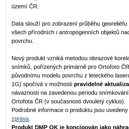
území ČR.
Data slouží pro zobrazení průběhu georeliéfu
všech přírodních i antropogenních objektů nac
povrchu.
Nový produkt vzniká metodou obrazové korel
snímků, pořízených primárně pro Ortofoto ČR.
původnímu modelu povrchu z leteckého lase
1G) spočívá v možnosti
pravidelné aktualiz
návaznosti na zavedenou periodu snímkování
Ortofota ČR (v současnosti dvouletý cyklus).
Podrobné informace o produktu jsou uveden
zpráva
.
Produkt DMP OK je koncipován jako náhra