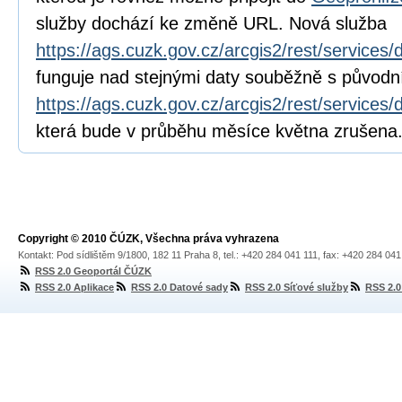
služby dochází ke změně URL. Nová služba
https://ags.cuzk.gov.cz/arcgis2/rest/service
funguje nad stejnými daty souběžně s původn
https://ags.cuzk.gov.cz/arcgis2/rest/servic
která bude v průběhu měsíce května zrušena
Copyright © 2010 ČÚZK, Všechna práva vyhrazena
Kontakt: Pod sídlištěm 9/1800, 182 11 Praha 8, tel.: +420 284 041 111, fax: +420 284 04
RSS 2.0 Geoportál ČÚZK
RSS 2.0 Aplikace
RSS 2.0 Datové sady
RSS 2.0 Síťové služby
RSS 2.0