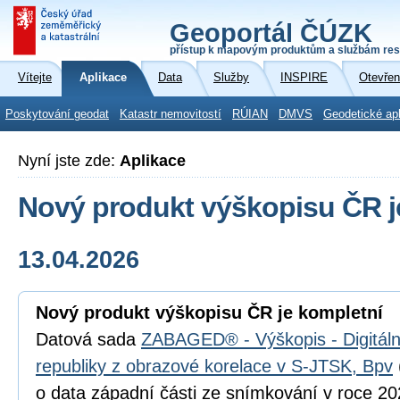
Geoportál ČÚZK
přístup k mapovým produktům a službám res
Vítejte
Aplikace
Data
Služby
INSPIRE
Otevřen
Poskytování geodat
Katastr nemovitostí
RÚIAN
DMVS
Geodetické ap
Nyní jste zde:
Aplikace
Nový produkt výškopisu ČR j
13.04.2026
Nový produkt výškopisu ČR je kompletní
Datová sada
ZABAGED® - Výškopis - Digitál
republiky z obrazové korelace v S-JTSK, Bpv
o data západní části ze snímkování v roce 202