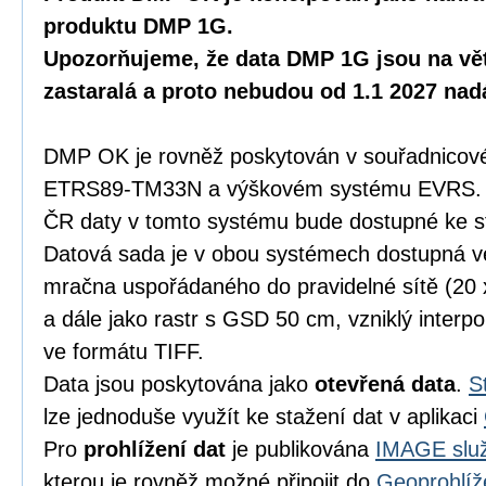
produktu DMP 1G.
Upozorňujeme, že data DMP 1G jsou na vět
zastaralá a proto nebudou od 1.1 2027 na
DMP OK je rovněž poskytován v souřadnicov
ETRS89-TM33N a výškovém systému EVRS. K
ČR daty v tomto systému bude dostupné ke s
Datová sada je v obou systémech dostupná 
mračna uspořádaného do pravidelné sítě (20
a dále jako rastr s GSD 50 cm, vzniklý inter
ve formátu TIFF.
Data jsou poskytována jako
otevřená data
.
S
lze jednoduše využít ke stažení dat v aplikaci
Pro
prohlížení dat
je publikována
IMAGE služ
kterou je rovněž možné připojit do
Geoprohlíž