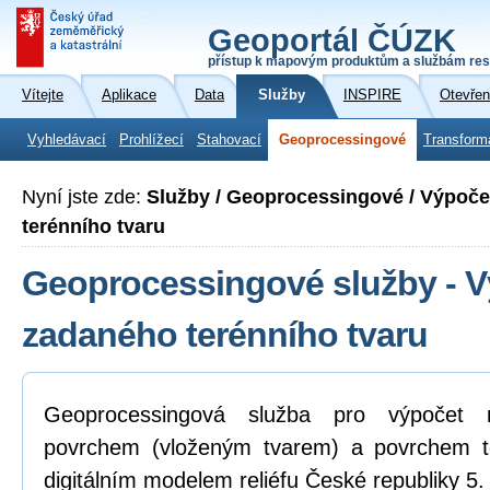
Geoportál ČÚZK
přístup k mapovým produktům a službám res
Vítejte
Aplikace
Data
Služby
INSPIRE
Otevřen
Vyhledávací
Prohlížecí
Stahovací
Geoprocessingové
Transform
Nyní jste zde:
Služby / Geoprocessingové / Výpoč
terénního tvaru
Geoprocessingové služby - 
zadaného terénního tvaru
Geoprocessingová služba pro výpočet 
povrchem (vloženým tvarem) a povrchem t
digitálním modelem reliéfu České republiky 