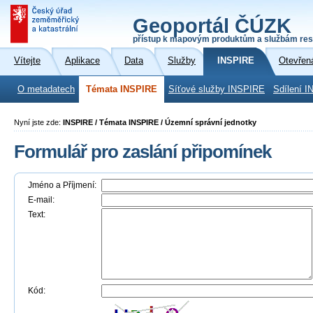
Geoportál ČÚZK
přístup k mapovým produktům a službám res
Vítejte
Aplikace
Data
Služby
INSPIRE
Otevřen
O metadatech
Témata INSPIRE
Síťové služby INSPIRE
Sdílení I
Nyní jste zde:
INSPIRE / Témata INSPIRE / Územní správní jednotky
Formulář pro zaslání připomínek
Jméno a Příjmení:
E-mail:
Text:
Kód: