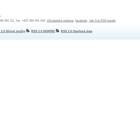
a
 284 041 111, fax: +420 284 041 416,
Uživatelská podpora
,
facebook
,
Jak číst RSS kanály
 2.0 Síťové služby
RSS 2.0 INSPIRE
RSS 2.0 Otevřená data