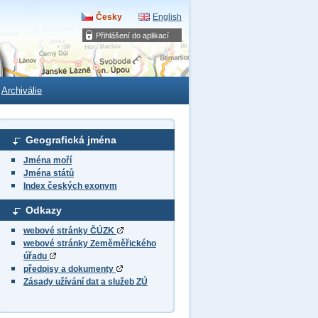
Česky
English
Přihlášení do aplikací
Archiválie
Geografická jména
Jména moří
Jména států
Index českých exonym
Odkazy
webové stránky ČÚZK
webové stránky Zeměměřického
úřadu
předpisy a dokumenty
Zásady užívání dat a služeb ZÚ