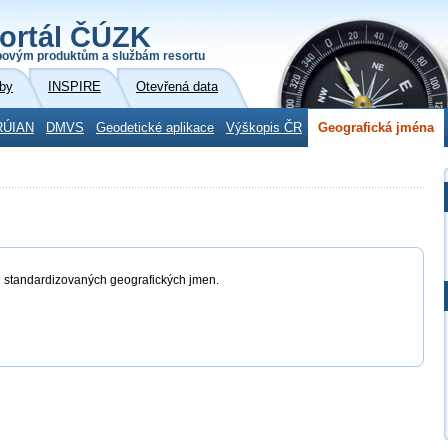
ortál ČÚZK
povým produktům a službám resortu
by
INSPIRE
Otevřená data
RÚIAN
DMVS
Geodetické aplikace
Výškopis ČR
Geografická jména
ů standardizovaných geografických jmen.