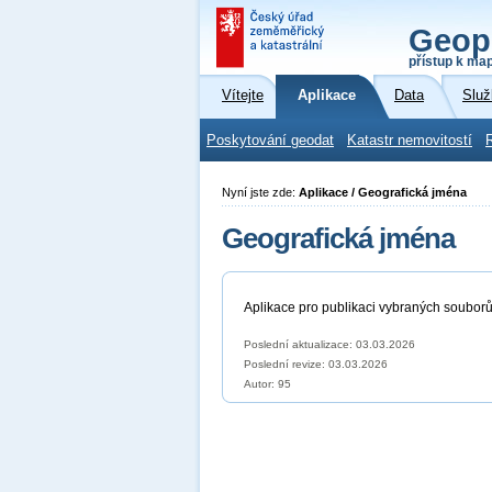
Geop
přístup k ma
Vítejte
Aplikace
Data
Služ
Poskytování geodat
Katastr nemovitostí
Nyní jste zde:
Aplikace / Geografická jména
Geografická jména
Aplikace pro publikaci vybraných soubor
Poslední aktualizace: 03.03.2026
Poslední revize:
03.03.2026
Autor: 95