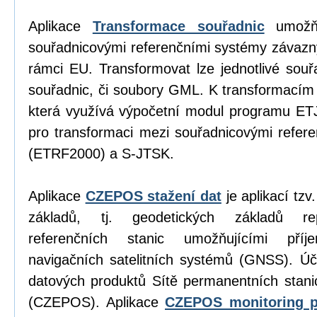
Aplikace
Transformace souřadnic
umožňu
souřadnicovými referenčními systémy závazn
rámci EU. Transformovat lze jednotlivé sou
souřadnic, či soubory GML. K transformacím
která využívá výpočetní modul programu E
pro transformaci mezi souřadnicovými refe
(ETRF2000) a S-JTSK.
Aplikace
CZEPOS stažení dat
je aplikací tz
základů, tj. geodetických základů re
referenčních stanic umožňujícími příj
navigačních satelitních systémů (GNSS). Úč
datových produktů Sítě permanentních stan
(CZEPOS). Aplikace
CZEPOS monitoring p