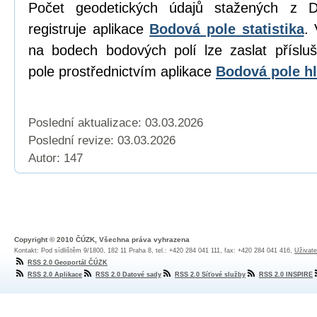
Počet geodetických údajů stažených z D
registruje aplikace
Bodová pole statistika
. 
na bodech bodových polí lze zaslat přísl
pole prostřednictvím aplikace
Bodová pole hl
Poslední aktualizace: 03.03.2026
Poslední revize:
03.03.2026
Autor: 147
Copyright © 2010 ČÚZK, Všechna práva vyhrazena
Kontakt: Pod sídlištěm 9/1800, 182 11 Praha 8, tel.: +420 284 041 111, fax: +420 284 041 416,
Uživate
RSS 2.0 Geoportál ČÚZK
RSS 2.0 Aplikace
RSS 2.0 Datové sady
RSS 2.0 Síťové služby
RSS 2.0 INSPIRE