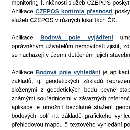
monitoring funkčnosti služeb CZEPOS poskyt
Aplikace
CZEPOS kontrola přesnosti
poskyt
služeb CZEPOS v různých lokalitách ČR.
Aplikace
Bodová pole vyjádření
umož
oprávněným uživatelům nemovitostí zjistit, z
se nacházejí v území dotčeném jejich stavební
Aplikace
Bodová pole vyhledání
je aplikací
základů, tj. geodetických základů repreze
složenými z geodetických bodů pevně stab
známými souřadnicemi v závazných referen
aplikace je umožnit bezplatné stažení geod
bodových polí na základě grafického vyhl
přehledovou mapou či textového vyhledání p