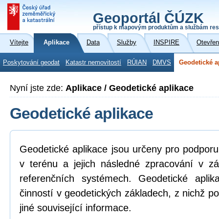
Geoportál ČÚZK
přístup k mapovým produktům a službám res
Vítejte
Aplikace
Data
Služby
INSPIRE
Otevřen
Poskytování geodat
Katastr nemovitostí
RÚIAN
DMVS
Geodetické a
Nyní jste zde:
Aplikace / Geodetické aplikace
Geodetické aplikace
Geodetické aplikace jsou určeny pro podpor
v terénu a jejich následné zpracování v z
referenčních systémech. Geodetické aplik
činností v geodetických základech, z nichž po
jiné související informace.