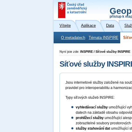
Geop
přístup k ma
Vítejte
Aplikace
Data
Slu
O metadatech
Témata INSPIRE
Síťo
Nyní jste zde:
INSPIRE / Síťové služby INSPIRE
Síťové služby INSPIR
Jsou internetové služby založené na sou
pravidel pro interoperabilitu a harmoniza
Typy síťových služeb INSPIRE:
vyhledávací služby
umožňující vyh
datech na základě obsahu odpovída
prohlížecí služby
umožňující alespo
zobrazitelné soubory prostorových 
služby stahování dat
umožňující st