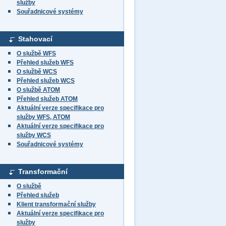
služby
Souřadnicové systémy
Stahovací
O službě WFS
Přehled služeb WFS
O službě WCS
Přehled služeb WCS
O službě ATOM
Přehled služeb ATOM
Aktuální verze specifikace pro
služby WFS, ATOM
Aktuální verze specifikace pro
služby WCS
Souřadnicové systémy
Transformační
O službě
Přehled služeb
Klient transformační služby
Aktuální verze specifikace pro
služby