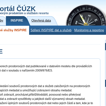
ortál ČÚZK
povým produktům a službám resortu
žby
INSPIRE
Otevřená data
vé služby INSPIRE
Sdílení INSPIRE dat a služeb
Monitoring a reporting
E
borech prostorových dat publikované v datovém modelu dle prováděcích
ci dat v souladu s nařízením 2009/976/ES.
ledání souborů prostorových dat a služeb založených na prostorových
jících metadat a umožňující zobrazení obsahu metadat.
ň zobrazit, procházet,přiblížit/oddálit, posouvat nebo překrývat
dat a zobrazit vysvětlivky a jakýkoli další významný obsah metadat.
ažení úplných souborů prostorových dat nebo jejich částí a tam, kde je to