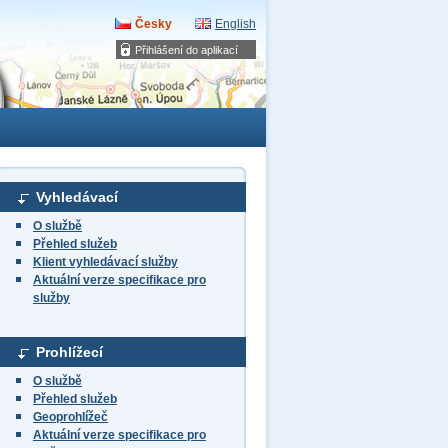
Česky
English
Přihlášení do aplikací
Vyhledávací
O službě
Přehled služeb
Klient vyhledávací služby
Aktuální verze specifikace pro
služby
Prohlížecí
O službě
Přehled služeb
Geoprohlížeč
Aktuální verze specifikace pro