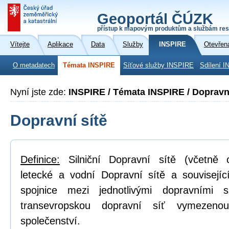
Geoportál ČÚZK
přístup k mapovým produktům a službám res
Vítejte
Aplikace
Data
Služby
INSPIRE
Otevřen
O metadatech
Témata INSPIRE
Síťové služby INSPIRE
Sdílení I
Nyní jste zde:
INSPIRE / Témata INSPIRE / Dopravní
Dopravní sítě
Definice:
Silniční Dopravní sítě (včetně cy
letecké a vodní Dopravní sítě a související 
spojnice mezi jednotlivými dopravními s
transevropskou dopravní síť vymezeno
společenství.