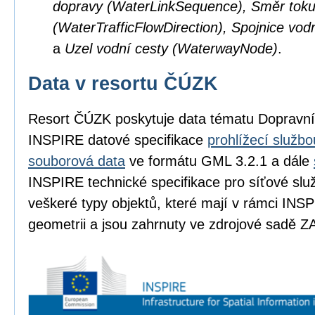
dopravy (WaterLinkSequence), Směr toku
(WaterTrafficFlowDirection), Spojnice vod
a
Uzel vodní cesty (WaterwayNode)
.
Data v resortu ČÚZK
Resort ČÚZK poskytuje data tématu Dopravní
INSPIRE datové specifikace
prohlížecí službo
souborová data
ve formátu GML 3.2.1 a dále
INSPIRE technické specifikace pro síťové slu
veškeré typy objektů, které mají v rámci INSP
geometrii a jsou zahrnuty ve zdrojové sadě