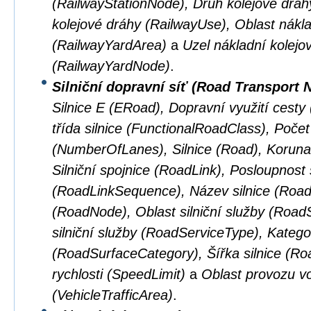
(RailwayStationNode), Druh kolejové dráhy
kolejové dráhy (RailwayUse), Oblast nákla
(RailwayYardArea)
a
Uzel nákladní kolejo
(RailwayYardNode)
.
Silniční dopravní síť (Road Transport 
Silnice E (ERoad), Dopravní využití cest
třída silnice (FunctionalRoadClass), Počet
(NumberOfLanes), Silnice (Road), Koruna 
Silniční spojnice (RoadLink), Posloupnost s
(RoadLinkSequence), Název silnice (Road
(RoadNode), Oblast silniční služby (Road
silniční služby (RoadServiceType), Kateg
(RoadSurfaceCategory), Šířka silnice (R
rychlosti (SpeedLimit)
a
Oblast provozu vo
(VehicleTrafficArea)
.