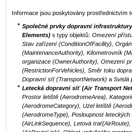
Informace jsou poskytovány prostřednictvím t
Společné prvky dopravní infrastruktu
Elements)
s typy objektů:
Omezení přístu
Stav zařízení (ConditionOfFacility), Orgá
(MaintenanceAuthority), Kilometrovník (M
organizace (OwnerAuthority), Omezení pr
(RestrictionForVehicles), Směr toku doprav
Dopravní síť (TransportNetwork)
a
Svislá 
Letecká dopravní síť (Air Transport Ne
Prostor letiště (AerodromeArea), Kategorie
(AerodromeCategory), Uzel letiště (Aerod
(AerodromeType), Posloupnost leteckých 
(AirLinkSequence), Letová trať(AirRoute), 