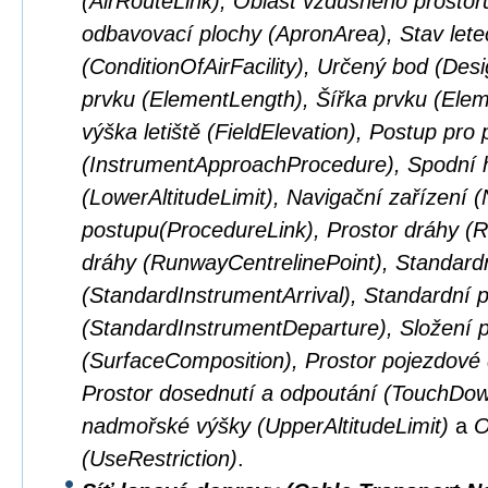
(AirRouteLink), Oblast vzdušného prostor
odbavovací plochy (ApronArea), Stav lete
(ConditionOfAirFacility), Určený bod (Des
prvku (ElementLength), Šířka prvku (El
výška letiště (FieldElevation), Postup pro p
(InstrumentApproachProcedure), Spodní 
(LowerAltitudeLimit), Navigační zařízení 
postupu(ProcedureLink), Prostor dráhy (
dráhy (RunwayCentrelinePoint), Standardní
(StandardInstrumentArrival), Standardní př
(StandardInstrumentDeparture), Složení 
(SurfaceComposition), Prostor pojezdové
Prostor dosednutí a odpoutání (TouchDown
nadmořské výšky (UpperAltitudeLimit)
a
O
(UseRestriction)
.