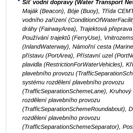
Síť vodní dopravy (Water Transport Ne
Maják (Beacon), Bóje (Buoy), Třída CEM
vodního zařízení (ConditionOfWaterFacilit
dráhy (FairwayArea), Trajektová přeprava
Používání trajektů (FerryUse), Vnitrozem
(InlandWaterway), Námořní cesta (Marin
přístavu (PortArea), Přístavní uzel (Por
plavidla (RestrictionForWaterVehicles), K
plavebního provozu (TrafficSeparationSc
systému rozdělení plavebního provozu
(TrafficSeparationSchemeLane), Kruhový
rozdělení plavebního provozu
(TrafficSeparationSchemeRoundabout), D
rozdělení plavebního provozu
(TrafficSeparationSchemeSeparator), Pos