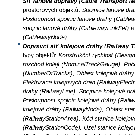
Síť lanové dopravy (Cable Transport N
prostorových objektů:
Spojnice lanové dr
Posloupnost spojnic lanové dráhy (Cabl
spojnic lanové dráhy (CablewayLinkSet)
(CablewayNode)
.
Dopravní síť kolejové dráhy (Railway 
typy objektů:
Konstrukční rychlost (Desig
rozchod kolejí (NominalTrackGauge), Poče
(NumberOfTracks), Oblast kolejové dráhy
Elektrizace kolejových drah (RailwayElectri
dráhy (RailwayLine), Spojnice kolejové dr
Posloupnost spojnic kolejové dráhy (Rail
kolejové dráhy (RailwayNode), Oblast stan
(RailwayStationArea), Kód stanice kolejov
(RailwayStationCode), Uzel stanice kolejo