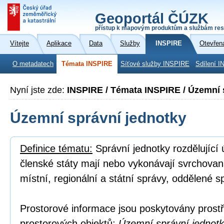
Geoportál ČÚZK
přístup k mapovým produktům a službám res
Vítejte
Aplikace
Data
Služby
INSPIRE
Otevřen
O metadatech
Témata INSPIRE
Síťové služby INSPIRE
Sdílení I
Nyní jste zde:
INSPIRE / Témata INSPIRE / Územní 
Územní správní jednotky
Definice tématu:
Správní jednotky rozdělující
členské státy mají nebo vykonávají svrchovan
místní, regionální a státní správy, oddělené s
Prostorové informace jsou poskytovány prostř
prostorových objektů:
Územní správní jednotka