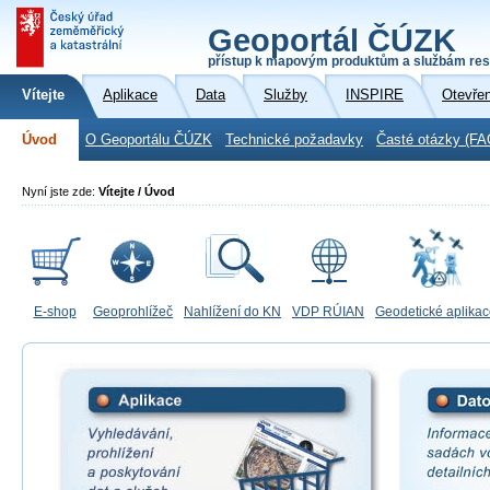
Geoportál ČÚZK
přístup k mapovým produktům a službám res
Vítejte
Aplikace
Data
Služby
INSPIRE
Otevře
Úvod
O Geoportálu ČÚZK
Technické požadavky
Časté otázky (FA
Nyní jste zde:
Vítejte / Úvod
E-shop
Geoprohlížeč
Nahlížení do KN
VDP RÚIAN
Geodetické aplika