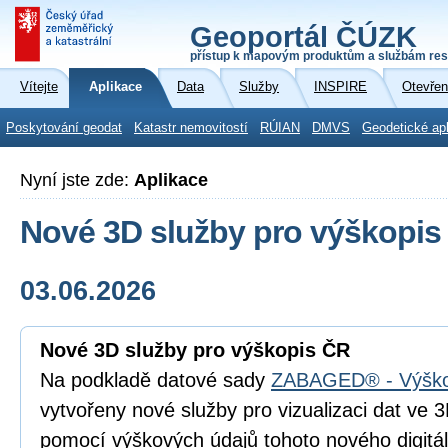
Geoportál ČÚZK
přístup k mapovým produktům a službám res
Vítejte
Aplikace
Data
Služby
INSPIRE
Otevřen
Poskytování geodat
Katastr nemovitostí
RÚIAN
DMVS
Geodetické ap
Nyní jste zde:
Aplikace
Nové 3D služby pro výškopis
03.06.2026
Nové 3D služby pro výškopis ČR
Na podkladě datové sady
ZABAGED® - Výško
vytvořeny nové služby pro vizualizaci dat ve
pomocí výškových údajů tohoto nového digitá