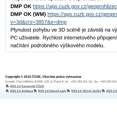
DMP OK
https://ags.cuzk.gov.cz/geoprohli
DMP OK
(WM)
https://ags.cuzk.gov.cz/geopr
v=3d&crs=3857&e=dmp
Plynulost pohybu ve 3D scéně je závislá na vý
PC uživatele. Rychlost internetového připojení
načítání podrobného výškového modelu.
Copyright © 2010 ČÚZK, Všechna práva vyhrazena
Kontakt: Pod sídlištěm 9/1800, 182 11 Praha 8, tel.: +420 284 041 111, fax: +420 284 04
RSS 2.0 Geoportál ČÚZK
RSS 2.0 Aplikace
RSS 2.0 Datové sady
RSS 2.0 Síťové služby
RSS 2.0