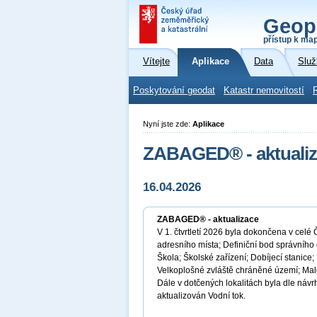
Geop
přístup k ma
Vítejte
Aplikace
Data
Služ
Poskytování geodat
Katastr nemovitostí
Nyní jste zde:
Aplikace
ZABAGED® - aktuali
16.04.2026
ZABAGED® - aktualizace
V 1. čtvrtletí 2026 byla dokončena v celé
adresního místa; Definiční bod správního 
Škola; Školské zařízení; Dobíjecí stanice
Velkoplošné zvláště chráněné území; Malo
Dále v dotčených lokalitách byla dle návr
aktualizován Vodní tok.