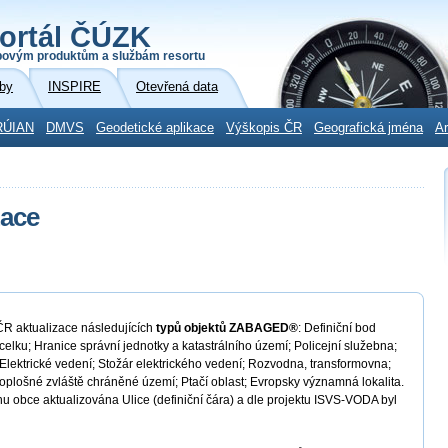
ortál ČÚZK
povým produktům a službám resortu
by
INSPIRE
Otevřená data
RÚIAN
DMVS
Geodetické aplikace
Výškopis ČR
Geografická jména
Ar
zace
 ČR aktualizace následujících
typů objektů ZABAGED®
: Definiční bod
celku; Hranice správní jednotky a katastrálního území; Policejní služebna;
; Elektrické vedení; Stožár elektrického vedení; Rozvodna, transformovna;
plošné zvláště chráněné území; Ptačí oblast; Evropsky významná lokalita.
hu obce aktualizována Ulice (definiční čára) a dle projektu ISVS-VODA byl