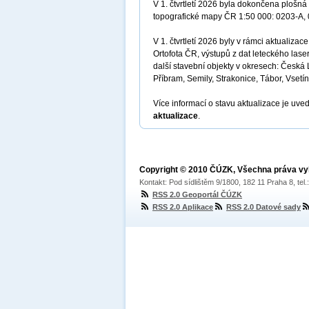
V 1. čtvrtletí 2026 byla dokončena ploš
topografické mapy ČR 1:50 000: 0203-A,
V 1. čtvrtletí 2026 byly v rámci aktualiz
Ortofota ČR, výstupů z dat leteckého las
další stavební objekty v okresech: Česká 
Příbram, Semily, Strakonice, Tábor, Vsetín
Více informací o stavu aktualizace je uve
aktualizace
.
Copyright © 2010 ČÚZK, Všechna práva v
Kontakt: Pod sídlištěm 9/1800, 182 11 Praha 8, tel
RSS 2.0 Geoportál ČÚZK
RSS 2.0 Aplikace
RSS 2.0 Datové sady