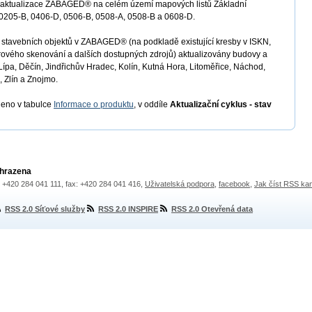
ná aktualizace ZABAGED® na celém území mapových listů Základní
 0205-B, 0406-D, 0506-B, 0508-A, 0508-B a 0608-D.
ace stavebních objektů v ZABAGED® (na podkladě existující kresby v ISKN,
erového skenování a dalších dostupných zdrojů) aktualizovány budovy a
Lípa, Děčín, Jindřichův Hradec, Kolín, Kutná Hora, Litoměřice, Náchod,
, Zlín a Znojmo.
deno v tabulce
Informace o produktu
, v oddíle
Aktualizační cyklus - stav
yhrazena
.: +420 284 041 111, fax: +420 284 041 416,
Uživatelská podpora
,
facebook
,
Jak číst RSS ka
RSS 2.0 Síťové služby
RSS 2.0 INSPIRE
RSS 2.0 Otevřená data