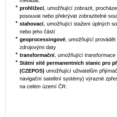
metadat.
prohlížecí
, umožňující zobrazit, procházet,
posouvat nebo překrývat zobrazitelné sou
stahovací
, umožňující stažení úplných s
nebo jeho částí
geoprocessingové
, umožňující provádět
zdrojovými daty
transformační
, umožňující transformace
Státní sítě permanentních stanic pro p
(CZEPOS)
umožňující uživatelům přijíma
navigační satelitní systémy) výrazné zpř
na celém území ČR.