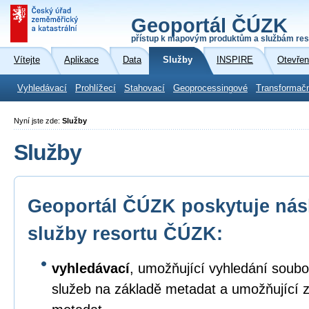
Geoportál ČÚZK
přístup k mapovým produktům a službám res
Vítejte
Aplikace
Data
Služby
INSPIRE
Otevřen
Vyhledávací
Prohlížecí
Stahovací
Geoprocessingové
Transformač
Nyní jste zde:
Služby
Služby
Geoportál ČÚZK poskytuje násl
služby resortu ČÚZK:
vyhledávací
, umožňující vyhledání soubo
služeb na základě metadat a umožňující 