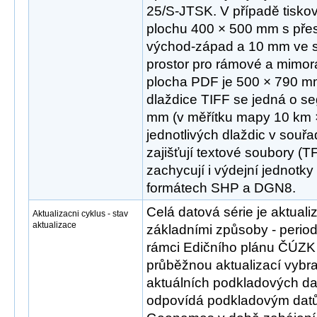
25/S-JTSK. V případě tisko
plochu 400 × 500 mm s př
východ-západ a 10 mm ve sm
prostor pro rámové a mimo
plocha PDF je 500 × 790 mm
dlaždice TIFF se jedná o 
mm (v měřítku mapy 10 km ×
jednotlivých dlaždic v sou
zajišťují textové soubory (T
zachycují i výdejní jednotky
formátech SHP a DGN8.
Celá datová série je aktua
Aktualizacni cyklus - stav
aktualizace
základními způsoby - peri
rámci Edičního plánu ČÚZK 
průběžnou aktualizací vybr
aktuálních podkladových dat
odpovídá podkladovým d