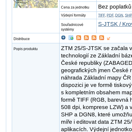
Bez poplatků
Cena za jednotku
Výdejní formáty
TIFF
,
PDF
,
DGN
,
SH
S-JTSK / Kro
Souřadnicové
systémy
Distribuce
ZTM 25/S-JTSK se začala v r
Popis produktu
technologií ze Základní báz
České republiky (ZABAGED
geografických jmen České 
náhrada Základní mapy ČR 
dispozici je ve formě tisk
s kompletním obsahem mapov
formě TIFF (RGB, barevná hl
508 dpi, komprese LZW) a 
SHP a DGN8, které umožňují 
míře i editovat data ZTM 2
aplikacích. Výdejní jednotk