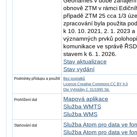
Geonames v době zahájení 
obnově ZTM v rámci Ediční
případě ZTM 25 cca 1/3 úz
zpracování byla použita po
k 10. 10. 2021, 2. 1. 2023 a
významných prvků polohopis
komunikace ve správě ŘSD)
stavem k 6. 1. 2026.
Stav aktualizace
Stav vydání
Podmínky přístupu a použití
Bez poplatků
Licence Creative Commons CC BY 4.0
Dle Vyhlášky č. 31/1995 Sb.
Mapová aplikace
Prohlížení dat
Služba WMTS
Služba WMS
Služba Atom pro data ve f
Stahování dat
Služba Atom pro data ve fo