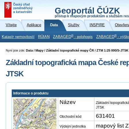
Geoportál ČÚZK
přístup k mapovým produktům a službám res
Vítejte
Aplikace
Data
Služby
INSPIRE
Otevřen
®
®
Katastr nemovitostí
RÚIAN
ZABAGED
- polohopis
ZABAGED
- výšk
Nyní jste zde:
Data / Mapy / Základní topografické mapy ČR / ZTM 1:25 000/S-JTSK
Základní topografická mapa České repu
JTSK
Informace o produktu
Název
Základní topografick
JTSK
631401
Obchodní kód
mapový list
Výdejní jednotka