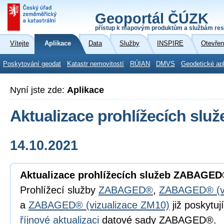
Geoportál ČÚZK
přístup k mapovým produktům a službám res
Vítejte
Aplikace
Data
Služby
INSPIRE
Otevřen
Poskytování geodat
Katastr nemovitostí
RÚIAN
DMVS
Geodetické ap
Nyní jste zde:
Aplikace
Aktualizace prohlížecích s
14.10.2021
Aktualizace prohlížecích služeb ZABAGE
Prohlížecí služby
ZABAGED®
,
ZABAGED® (viz
a
ZABAGED® (vizualizace ZM10)
již poskytu
říjnové aktualizaci
datové sady ZABAGED®.