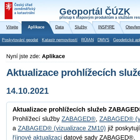
Geoportál ČÚZK
přístup k mapovým produktům a službám res
Vítejte
Aplikace
Data
Služby
INSPIRE
Otevřen
Poskytování geodat
Katastr nemovitostí
RÚIAN
DMVS
Geodetické ap
Nyní jste zde:
Aplikace
Aktualizace prohlížecích s
14.10.2021
Aktualizace prohlížecích služeb ZABAGE
Prohlížecí služby
ZABAGED®
,
ZABAGED® (viz
a
ZABAGED® (vizualizace ZM10)
již poskytu
říjnové aktualizaci
datové sady ZABAGED®.