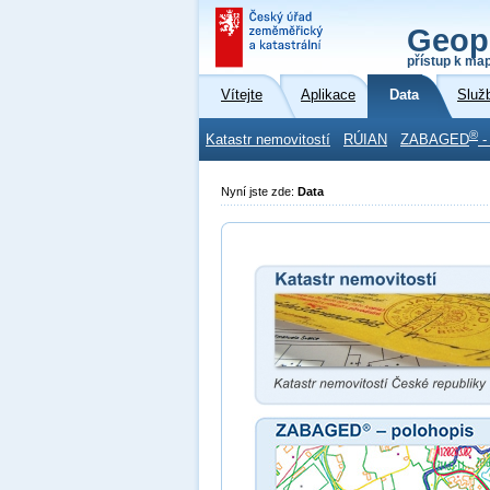
Geop
přístup k ma
Vítejte
Aplikace
Data
Služ
®
Katastr nemovitostí
RÚIAN
ZABAGED
-
Nyní jste zde:
Data