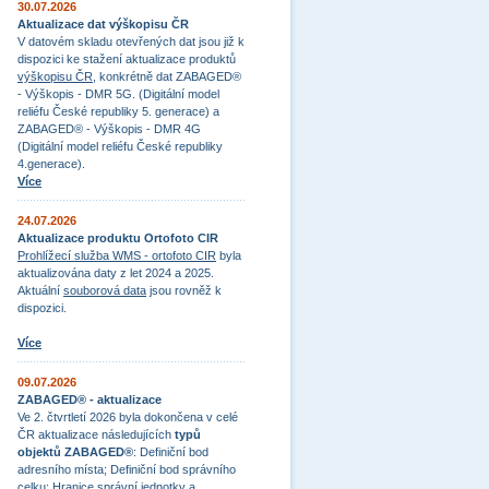
30.07.2026
Aktualizace dat výškopisu ČR
V datovém skladu otevřených dat jsou již k
dispozici ke stažení aktualizace produktů
výškopisu ČR
, konkrétně dat ZABAGED®
- Výškopis - DMR 5G. (Digitální model
reliéfu České republiky 5. generace) a
ZABAGED® - Výškopis - DMR 4G
(Digitální model reliéfu České republiky
4.generace).
Více
24.07.2026
Aktualizace produktu Ortofoto CIR
Prohlížecí služba WMS - ortofoto CIR
byla
aktualizována daty z let 2024 a 2025.
Aktuální
souborová data
jsou rovněž k
dispozici.
Více
09.07.2026
ZABAGED® - aktualizace
Ve 2. čtvrtletí 2026 byla dokončena v celé
ČR aktualizace následujících
typů
objektů ZABAGED®
: Definiční bod
adresního místa; Definiční bod správního
celku; Hranice správní jednotky a