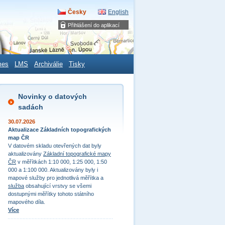
Česky
English
Přihlášení do aplikací
mes
LMS
Archiválie
Tisky
Novinky o datových
sadách
30.07.2026
Aktualizace Základních topografických
map ČR
V datovém skladu otevřených dat byly
aktualizovány
Základní topografické mapy
ČR
v měřítkách 1:10 000, 1:25 000, 1:50
000 a 1:100 000. Aktualizovány byly i
mapové služby pro jednotlivá měřítka a
služba
obsahující vrstvy se všemi
dostupnými měřítky tohoto státního
mapového díla.
Více