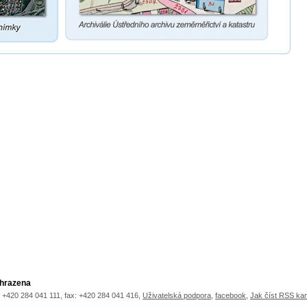
yhrazena
.: +420 284 041 111, fax: +420 284 041 416,
Uživatelská podpora
,
facebook
,
Jak číst RSS ka