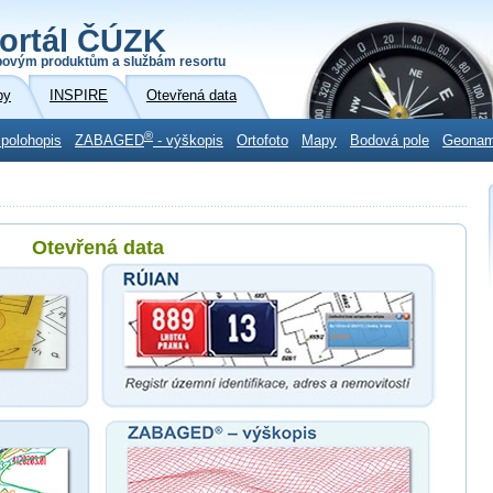
ortál ČÚZK
povým produktům a službám resortu
by
INSPIRE
Otevřená data
®
 polohopis
ZABAGED
- výškopis
Ortofoto
Mapy
Bodová pole
Geona
Otevřená data