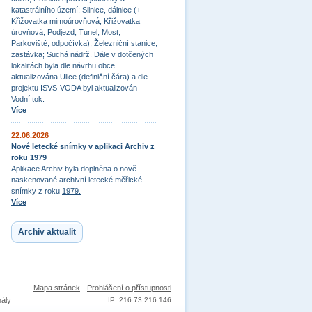
katastrálního území; Silnice, dálnice (+
Křižovatka mimoúrovňová, Křižovatka
úrovňová, Podjezd, Tunel, Most,
Parkoviště, odpočívka); Železniční stanice,
zastávka; Suchá nádrž. Dále v dotčených
lokalitách byla dle návrhu obce
aktualizována Ulice (definiční čára) a dle
projektu ISVS-VODA byl aktualizován
Vodní tok.
Více
22.06.2026
Nové letecké snímky v aplikaci Archiv z
roku 1979
Aplikace Archiv byla doplněna o nově
naskenované archivní letecké měřické
snímky z roku
1979.
Více
Archiv aktualit
Mapa stránek
Prohlášení o přístupnosti
nály
IP: 216.73.216.146