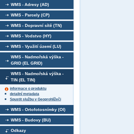
WMS - Adresy (AD)
WMS - Parcely (CP)
WMS - Dopravní sítě (TN)
WMS - Vodstvo (HY)
WMS - Využití území (LU)
WMS - Nadmořská výška -
GRID (EL GRID)
WMS - Nadmořská výška -
TIN (EL TIN)
informace o produktu
detailní metadata
Spustit službu v Geoprohlížeči
WMS - Ortofotosnímky (OI)
WMS - Budovy (BU)
Odkazy