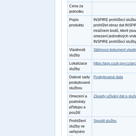
Cena za
jednotku
Popis
INSPIRE prohlížecí služb
produktu
prohlížet obraz dat INSP
mračnem bodů, které jsou 
omezení jednotlivých vrst
INSPIRE prohlížecí služb
Vlastnosti
Stáhnout dokument vlastn
služby
Lokalizace
https://ags.cuzk.gov.cz
služby
Datové sady
Poskytovaná data
poskytované
službou
Omezení a
Zásady užívání dat a slu
podmínky
přístupu a
použití
Prohlížení
Spustit službu
služby ve
veřejném