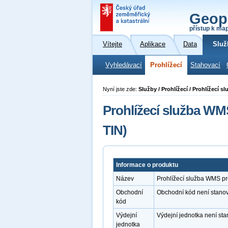
Geop
přístup k ma
Vítejte
Aplikace
Data
Služ
Vyhledávací
Prohlížecí
Stahovací
Nyní jste zde:
Služby / Prohlížecí / Prohlížecí
Prohlížecí služba W
TIN)
Informace o produktu
Název
Prohlížecí služba WMS p
Obchodní
Obchodní kód není stano
kód
Výdejní
Výdejní jednotka není st
jednotka