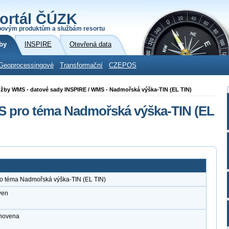
ortál ČÚZK
povým produktům a službám resortu
by
INSPIRE
Otevřená data
Geoprocessingové
Transformační
CZEPOS
 služby WMS - datové sady INSPIRE / WMS - Nadmořská výška-TIN (EL TIN)
MS pro téma Nadmořská výška-TIN (EL
ro téma Nadmořská výška-TIN (EL TIN)
ven
anovena