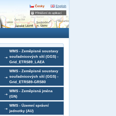
Česky
English
Přihlášení do aplikací
WMS - Zeměpisné soustavy
souřadnicových sítí (GGS) -
Grid_ETRS89_LAEA
WMS - Zeměpisné soustavy
souřadnicových sítí (GGS) -
Grid_ETRS89-GRS80
WMS - Zeměpisná jména
(GN)
WMS - Územní správní
jednotky (AU)