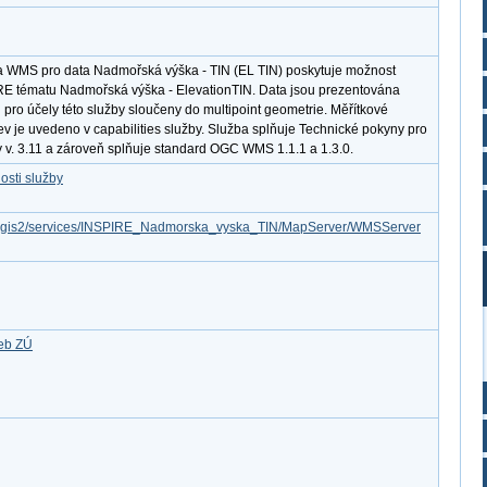
a WMS pro data Nadmořská výška - TIN (EL TIN) poskytuje možnost
IRE tématu Nadmořská výška - ElevationTIN. Data jsou prezentována
pro účely této služby sloučeny do multipoint geometrie. Měřítkové
ev je uvedeno v capabilities služby. Služba splňuje Technické pokyny pro
y v. 3.11 a zároveň splňuje standard OGC WMS 1.1.1 a 1.3.0.
osti služby
/arcgis2/services/INSPIRE_Nadmorska_vyska_TIN/MapServer/WMSServer
žeb ZÚ