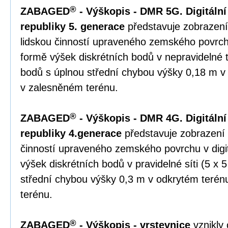
®
ZABAGED
- Výškopis - DMR 5G. Digitální
republiky 5. generace
představuje zobrazení
lidskou činností upraveného zemského povrchu
formě výšek diskrétních bodů v nepravidelné tr
bodů s úplnou střední chybou výšky 0,18 m v
v zalesněném terénu.
®
ZABAGED
- Výškopis - DMR 4G. Digitální
republiky 4.generace
představuje zobrazení 
činností upraveného zemského povrchu v digi
výšek diskrétních bodů v pravidelné síti (5 x 
střední chybou výšky 0,3 m v odkrytém teré
terénu.
®
ZABAGED
- Výškopis - vrstevnice
vznikly