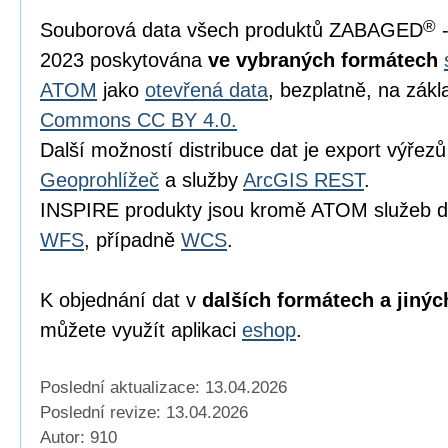
®
Souborová data všech produktů ZABAGED
-
2023 poskytována
ve vybraných formátech
ATOM
jako
otevřená data
, bezplatně, na zákl
Commons CC BY 4.0.
Další možností distribuce dat je export výřezů 
Geoprohlížeč
a služby
ArcGIS REST
.
INSPIRE produkty jsou kromě ATOM služeb d
WFS
, případně
WCS
.
K objednání dat v
dalších formátech a jinýc
můžete využít aplikaci
eshop
.
Poslední aktualizace: 13.04.2026
Poslední revize:
13.04.2026
Autor: 910