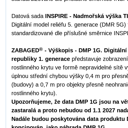
Datová sada
INSPIRE - Nadmořská výška TI
Digitální model reliéfu 5. generace (DMR 5G)
standardizované dle příslušné směrnice INSP
®
ZABAGED
- Výškopis - DMP 1G. Digitáln
republiky 1. generace
představuje zobrazení
rostlinného krytu ve formě nepravidelné sítě 
úplnou střední chybou výšky 0,4 m pro přesn
(budovy) a 0,7 m pro objekty přesně neohranič
rostlinného krytu).
Upozorňujeme, že data DMP 1G jsou na vět
zastaralá a proto nebudou od 1.1 2027 nad
Nadále budou poskytována data produktu 
koncipován, jako náhrada DMP 1G.