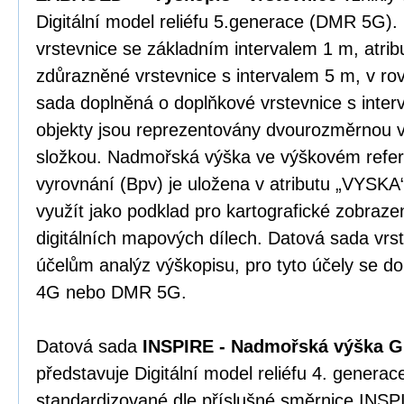
Digitální model reliéfu 5.generace (DMR 5G).
vrstevnice se základním intervalem 1 m, atrib
zdůrazněné vrstevnice s intervalem 5 m, v ro
sada doplněná o doplňkové vrstevnice s inte
objekty jsou reprezentovány dvourozměrnou 
složkou. Nadmořská výška ve výškovém refe
vyrovnání (Bpv) je uložena v atributu „VYSKA
využít jako podklad pro kartografické zobrazení
digitálních mapových dílech. Datová sada vrs
účelům analýz výškopisu, pro tyto účely se 
4G nebo DMR 5G.
Datová sada
INSPIRE - Nadmořská výška G
představuje Digitální model reliéfu 4. gener
standardizované dle příslušné směrnice INSP