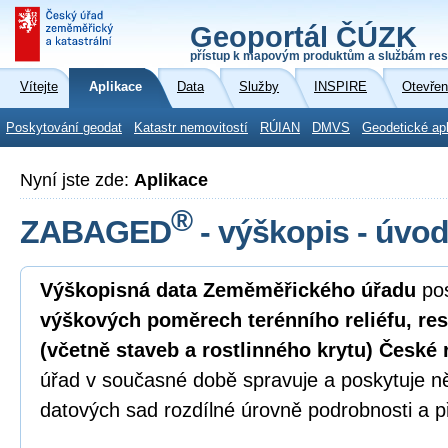
Geoportál ČÚZK
přístup k mapovým produktům a službám res
Vítejte
Aplikace
Data
Služby
INSPIRE
Otevřen
Poskytování geodat
Katastr nemovitostí
RÚIAN
DMVS
Geodetické ap
Nyní jste zde:
Aplikace
®
ZABAGED
- výškopis - úvo
Výškopisná data Zeměměřického úřadu
pos
výškových poměrech terénního reliéfu, re
(včetně staveb a rostlinného krytu) České 
úřad v současné době spravuje a poskytuje n
datových sad rozdílné úrovně podrobnosti a p