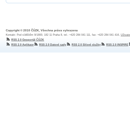
Copyright © 2010 ČÚZK, Všechna práva vyhrazena
Kontakt: Pod sídlištěm 9/1800, 182 11 Praha 8, tel.: +420 284 041 111, fax: +420 284 041 416,
Uživate
RSS 2.0 Geoportál ČÚZK
RSS 2.0 Aplikace
RSS 2.0 Datové sady
RSS 2.0 Síťové služby
RSS 2.0 INSPIRE