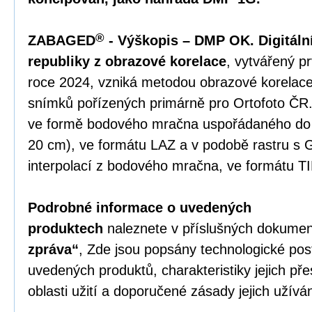
®
ZABAGED
- Výškopis – DMP OK. Digitál
republiky z obrazové korelace
, vytvářený p
roce 2024, vzniká metodou obrazové korelace
snímků pořízených primárně pro Ortofoto ČR
ve formě bodového mračna uspořádaného do p
20 cm), ve formátu LAZ a v podobě rastru s 
interpolací z bodového mračna, ve formátu T
Podrobné informace o uvedených
produktech
naleznete v příslušných dokumen
zpráva“
, Zde jsou popsány technologické po
uvedených produktů, charakteristiky jejich př
oblasti užití a doporučené zásady jejich užíván