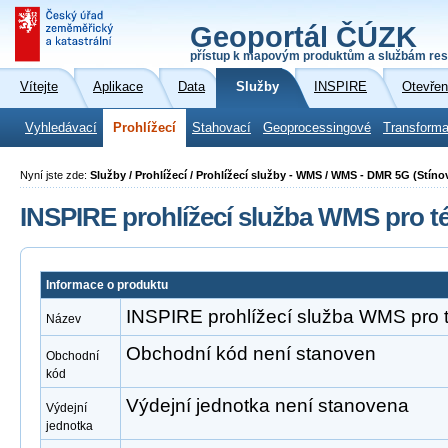
Geoportál ČÚZK
přístup k mapovým produktům a službám res
Vítejte
Aplikace
Data
Služby
INSPIRE
Otevřen
Vyhledávací
Prohlížecí
Stahovací
Geoprocessingové
Transforma
Nyní jste zde:
Služby / Prohlížecí / Prohlížecí služby - WMS / WMS - DMR 5G (Stíno
INSPIRE prohlížecí služba WMS pro t
Informace o produktu
INSPIRE prohlížecí služba WMS pro 
Název
Obchodní kód není stanoven
Obchodní
kód
Výdejní jednotka není stanovena
Výdejní
jednotka