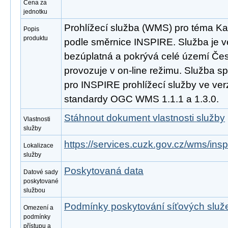
Cena za
jednotku
Prohlížecí služba (WMS) pro téma Kat
Popis
produktu
podle směrnice INSPIRE. Služba je v
bezúplatná a pokrývá celé území Čes
provozuje v on-line režimu. Služba s
pro INSPIRE prohlížecí služby ve ver
standardy OGC WMS 1.1.1 a 1.3.0.
Stáhnout dokument vlastnosti služby
Vlastnosti
služby
https://services.cuzk.gov.cz/wms/in
Lokalizace
služby
Poskytovaná data
Datové sady
poskytované
službou
Podmínky poskytování síťových slu
Omezení a
podmínky
přístupu a