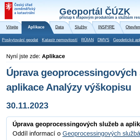
Geoportál ČÚZK
přístup k mapovým produktům a službám res
Vítejte
Aplikace
Data
Služby
INSPIRE
Otevřen
Poskytování geodat
Katastr nemovitostí
RÚIAN
DMVS
Geodetické ap
Nyní jste zde:
Aplikace
Úprava geoprocessingových 
aplikace Analýzy výškopisu
30.11.2023
Úprava geoprocessingových služeb a apli
Oddíl informací o
Geoprocessingových služb