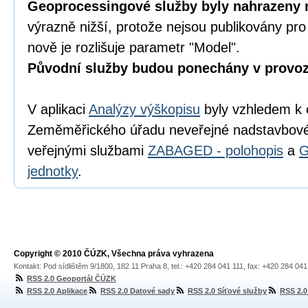
Geoprocessingové služby byly nahrazeny
výrazně nižší, protože nejsou publikovány pro
nově je rozlišuje parametr "Model".
Původní služby budou ponechány v provozu
V aplikaci
Analýzy výškopisu
byly vzhledem k 
Zeměměřického úřadu neveřejné nadstavbové
veřejnými službami
ZABAGED - polohopis
a
G
jednotky
.
Copyright © 2010 ČÚZK, Všechna práva vyhrazena
Kontakt: Pod sídlištěm 9/1800, 182 11 Praha 8, tel.: +420 284 041 111, fax: +420 284 04
RSS 2.0 Geoportál ČÚZK
RSS 2.0 Aplikace
RSS 2.0 Datové sady
RSS 2.0 Síťové služby
RSS 2.0