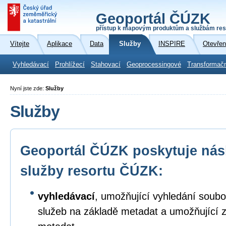
Geoportál ČÚZK
přístup k mapovým produktům a službám res
Vítejte
Aplikace
Data
Služby
INSPIRE
Otevřen
Vyhledávací
Prohlížecí
Stahovací
Geoprocessingové
Transformač
Nyní jste zde:
Služby
Služby
Geoportál ČÚZK poskytuje násl
služby resortu ČÚZK:
vyhledávací
, umožňující vyhledání soubo
služeb na základě metadat a umožňující 