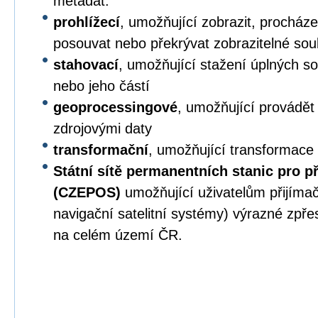
metadat.
prohlížecí
, umožňující zobrazit, procházet,
posouvat nebo překrývat zobrazitelné sou
stahovací
, umožňující stažení úplných s
nebo jeho částí
geoprocessingové
, umožňující provádět
zdrojovými daty
transformační
, umožňující transformace
Státní sítě permanentních stanic pro p
(CZEPOS)
umožňující uživatelům přijíma
navigační satelitní systémy) výrazné zpř
na celém území ČR.