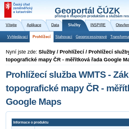
Geoportál ČÚZK
přístup k mapovým produktům a službám res
Vítejte
Aplikace
Data
Služby
INSPIRE
Otevřen
Vyhledávací
Prohlížecí
Stahovací
Geoprocessingové
Transforma
Nyní jste zde:
Služby / Prohlížecí / Prohlížecí slu
topografické mapy ČR - měřítková řada Google M
Prohlížecí služba WMTS - Zák
topografické mapy ČR - měřít
Google Maps
Informace o produktu