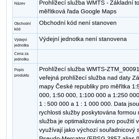
Prohlížecí služba WMTS - Základní t
Název
měřítková řada Google Maps
Obchodní kód není stanoven
Obchodní
kód
Výdejní jednotka není stanovena
Výdejní
jednotka
Cena za
jednotku
Prohlížecí služba WMTS-ZTM_900913
Popis
produktu
veřejná prohlížecí služba nad daty Zá
mapy České republiky pro měřítka 1:5
000, 1:50 000, 1:100 000 a 1:250 00
1 : 500 000 a 1 : 1 000 000. Data jso
rychlosti služby poskytována formou
služba je optimalizována pro použití v
využívají jako výchozí souřadnicový
Pseudo-Mercator (EPSG 3857 alias 9