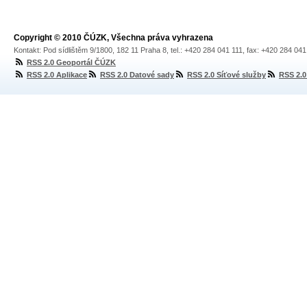
Copyright © 2010 ČÚZK, Všechna práva vyhrazena
Kontakt: Pod sídlištěm 9/1800, 182 11 Praha 8, tel.: +420 284 041 111, fax: +420 284 04
RSS 2.0 Geoportál ČÚZK
RSS 2.0 Aplikace
RSS 2.0 Datové sady
RSS 2.0 Síťové služby
RSS 2.0