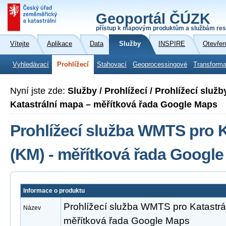
Geoportál ČÚZK
přístup k mapovým produktům a službám res
Vítejte
Aplikace
Data
Služby
INSPIRE
Otevřen
Vyhledávací
Prohlížecí
Stahovací
Geoprocessingové
Transforma
Nyní jste zde:
Služby / Prohlížecí / Prohlížecí slu
Katastrální mapa – měřítková řada Google Maps
Prohlížecí služba WMTS pro 
(KM) - měřítková řada Googl
Informace o produktu
Prohlížecí služba WMTS pro Katastrá
Název
měřítková řada Google Maps