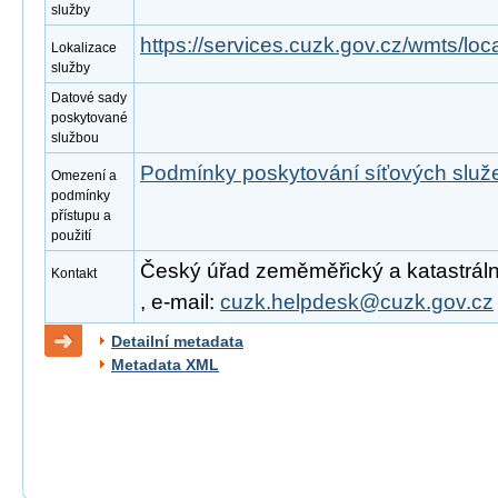
služby
https://services.cuzk.gov.cz/wmts/l
Lokalizace
služby
Datové sady
poskytované
službou
Podmínky poskytování síťových slu
Omezení a
podmínky
přístupu a
použití
Český úřad zeměměřický a katastrální
Kontakt
, e-mail:
cuzk.helpdesk@cuzk.gov.cz
Detailní metadata
Metadata XML