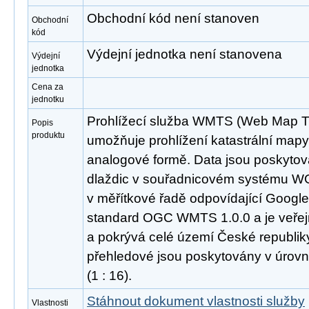
Obchodní kód není stanoven
Obchodní
kód
Výdejní jednotka není stanovena
Výdejní
jednotka
Cena za
jednotku
Prohlížecí služba WMTS (Web Map Til
Popis
produktu
umožňuje prohlížení katastrální mapy j
analogové formě. Data jsou poskyt
dlaždic v souřadnicovém systému W
v měřítkové řadě odpovídající Googl
standard OGC WMTS 1.0.0 a je veřej
a pokrývá celé území České republik
přehledové jsou poskytovány v úrovní
(1 : 16).
Stáhnout dokument vlastnosti služby
Vlastnosti