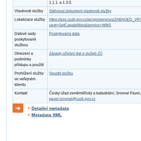
1.1.1. a 1.3.0.
Vlastnosti služby
Stáhnout dokument vlastnosti služby
Lokalizace služby
https://ags.cuzk.gov.cz/arcgis/services/ZABAGED
uest=GetCapabilities&service=WMS
Datové sady
Poskytovaná data
poskytované
službou
Omezení a
Zásady užívání dat a služeb ZÚ
podmínky
přístupu a použití
Prohlížení služby
Spustit službu
ve veřejném
klientu
Kontakt
Český úřad zeměměřický a katastrální, Srovnal Pavel, M
pavel.srovnal@cuzk.gov.cz
Detailní metadata
Metadata XML