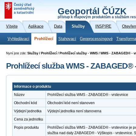
Geoportál ČÚZK
přístup k mapovým produktům a službám res
Vítejte
Aplikace
Data
Služby
INSPIRE
Otevřen
Vyhledávací
Prohlížecí
Stahovací
Geoprocessingové
Transforma
Nyní jste zde:
Služby / Prohlížecí / Prohlížecí služby - WMS / WMS - ZABAGED® - v
Prohlížecí služba WMS - ZABAGED® -
Informace o produktu
Název
Prohlížecí služba WMS - ZABAGED® - vrstevnice
Obchodní kód
Obchodní kód není stanoven
Výdejní jednotka
Výdejní jednotka není stanovena
Cena za jednotku
Popis produktu
Prohlížecí služba WMS - ZABAGED® - vrstevnice je po
služba nad daty ZABAGED® - Výškopis - vrstevnice.