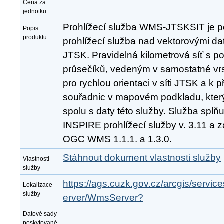
Cena za
jednotku
Prohlížecí služba WMS-JTSKSIT je p
Popis
produktu
prohlížecí služba nad vektorovými da
JTSK. Pravidelná kilometrová síť s p
průsečíků, vedeným v samostatné vrs
pro rychlou orientaci v síti JTSK a k 
souřadnic v mapovém podkladu, který 
spolu s daty této služby. Služba spl
INSPIRE prohlížecí služby v. 3.11 a 
OGC WMS 1.1.1. a 1.3.0.
Stáhnout dokument vlastnosti služby
Vlastnosti
služby
https://ags.cuzk.gov.cz/arcgis/serv
Lokalizace
služby
erver/WmsServer?
Datové sady
poskytované