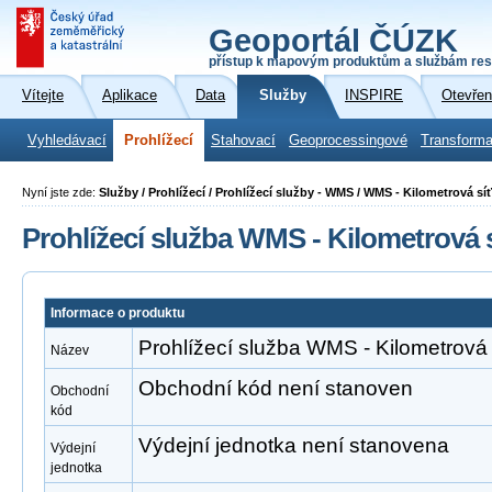
Geoportál ČÚZK
přístup k mapovým produktům a službám res
Vítejte
Aplikace
Data
Služby
INSPIRE
Otevřen
Vyhledávací
Prohlížecí
Stahovací
Geoprocessingové
Transforma
Nyní jste zde:
Služby / Prohlížecí / Prohlížecí služby - WMS / WMS - Kilometrová sí
Prohlížecí služba WMS - Kilometrová 
Informace o produktu
Prohlížecí služba WMS - Kilometrová
Název
Obchodní kód není stanoven
Obchodní
kód
Výdejní jednotka není stanovena
Výdejní
jednotka