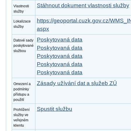
Stáhnout dokument vlastnosti služby
Vlastnosti
služby
https://geoportal.cuzk.gov.cz/WMS
Lokalizace
služby
aspx
Poskytovaná data
Datové sady
poskytované
Poskytovaná data
službou
Poskytovaná data
Poskytovaná data
Poskytovaná data
Zásady užívání dat a služeb ZÚ
Omezení a
podmínky
přístupu a
použití
Spustit službu
Prohlížení
služby ve
veřejném
klientu