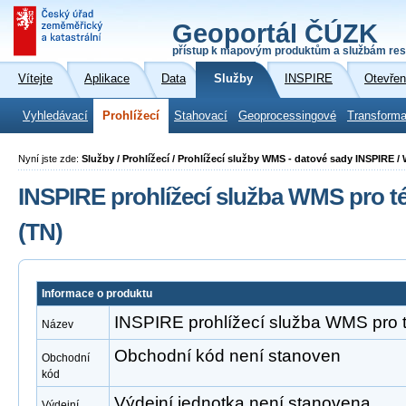
Geoportál ČÚZK
přístup k mapovým produktům a službám res
Vítejte
Aplikace
Data
Služby
INSPIRE
Otevřen
Vyhledávací
Prohlížecí
Stahovací
Geoprocessingové
Transforma
Nyní jste zde:
Služby / Prohlížecí / Prohlížecí služby WMS - datové sady INSPIRE /
INSPIRE prohlížecí služba WMS pro t
(TN)
Informace o produktu
INSPIRE prohlížecí služba WMS pro t
Název
Obchodní kód není stanoven
Obchodní
kód
Výdejní jednotka není stanovena
Výdejní