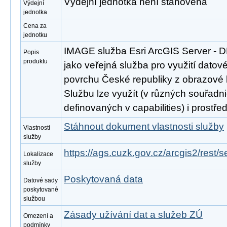
Výdejní jednotka není stanovena
Výdejní
jednotka
Cena za
jednotku
IMAGE služba Esri ArcGIS Server - 
Popis
produktu
jako veřejná služba pro využití datov
povrchu České republiky z obrazové
Službu lze využít (v různých souřad
definovaných v capabilities) i prost
Stáhnout dokument vlastnosti služby
Vlastnosti
služby
https://ags.cuzk.gov.cz/arcgis2/rest
Lokalizace
služby
Poskytovaná data
Datové sady
poskytované
službou
Zásady užívání dat a služeb ZÚ
Omezení a
podmínky