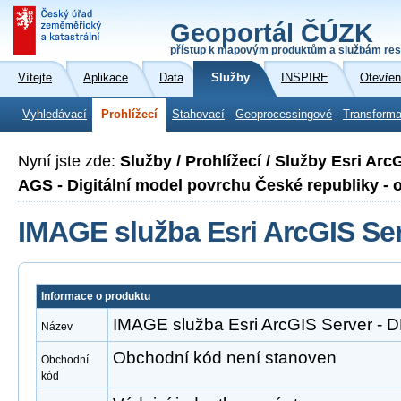
Geoportál ČÚZK
přístup k mapovým produktům a službám res
Vítejte
Aplikace
Data
Služby
INSPIRE
Otevřen
Vyhledávací
Prohlížecí
Stahovací
Geoprocessingové
Transforma
Nyní jste zde:
Služby / Prohlížecí / Služby Esri Ar
AGS - Digitální model povrchu České republiky -
IMAGE služba Esri ArcGIS Se
Informace o produktu
IMAGE služba Esri ArcGIS Server -
Název
Obchodní kód není stanoven
Obchodní
kód