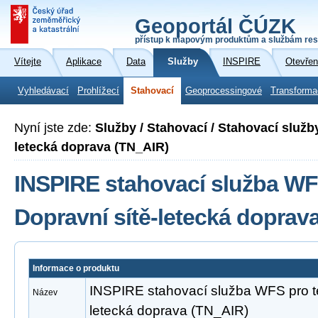
Geoportál ČÚZK
přístup k mapovým produktům a službám res
Vítejte
Aplikace
Data
Služby
INSPIRE
Otevřen
Vyhledávací
Prohlížecí
Stahovací
Geoprocessingové
Transforma
Nyní jste zde:
Služby / Stahovací / Stahovací služb
letecká doprava (TN_AIR)
INSPIRE stahovací služba WF
Dopravní sítě-letecká doprav
Informace o produktu
INSPIRE stahovací služba WFS pro t
Název
letecká doprava (TN_AIR)