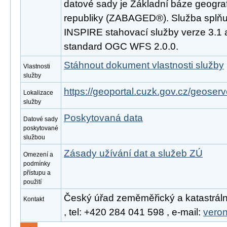
datové sady je Základní báze geogra
republiky (ZABAGED®). Služba splňu
INSPIRE stahovací služby verze 3.1 
standard OGC WFS 2.0.0.
Stáhnout dokument vlastnosti služby
Vlastnosti
služby
https://geoportal.cuzk.gov.cz/geoserv
Lokalizace
služby
Poskytovaná data
Datové sady
poskytované
službou
Zásady užívání dat a služeb ZÚ
Omezení a
podmínky
přístupu a
použití
Český úřad zeměměřický a katastráln
Kontakt
, tel: +420 284 041 598 , e-mail:
vero