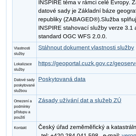
INSPIRE téma v rámci celé Evropy. 
datové sady je Základní báze geogra
republiky (ZABAGED®).Služba splňuj
INSPIRE stahovací služby verze 3.1 
standard OGC WFS 2.0.0.
Stáhnout dokument vlastnosti služby
Vlastnosti
služby
https://geoportal.cuzk.gov.cz/geoserv
Lokalizace
služby
Poskytovaná data
Datové sady
poskytované
službou
Zásady užívání dat a služeb ZÚ
Omezení a
podmínky
přístupu a
použití
Český úřad zeměměřický a katastráln
Kontakt
, tel: +420 284 041 598 , e-mail:
vero