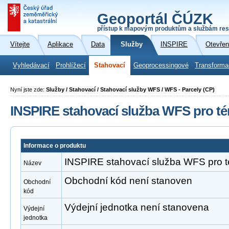
Geoportál ČÚZK
přístup k mapovým produktům a službám res
Vítejte
Aplikace
Data
Služby
INSPIRE
Otevřen
Vyhledávací
Prohlížecí
Stahovací
Geoprocessingové
Transforma
Nyní jste zde:
Služby / Stahovací / Stahovací služby WFS / WFS - Parcely (CP)
INSPIRE stahovací služba WFS pro té
Informace o produktu
INSPIRE stahovací služba WFS pro t
Název
Obchodní kód není stanoven
Obchodní
kód
Výdejní jednotka není stanovena
Výdejní
jednotka