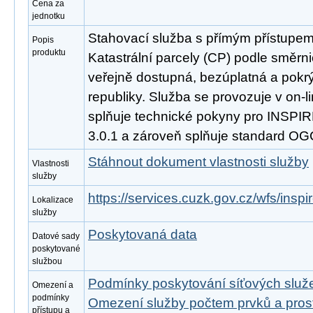
Cena za
jednotku
Stahovací služba s přímým přístupe
Popis
produktu
Katastrální parcely (CP) podle směrn
veřejně dostupná, bezúplatná a pokr
republiky. Služba se provozuje v on-l
splňuje technické pokyny pro INSPIR
3.0.1 a zároveň splňuje standard OG
Stáhnout dokument vlastnosti služby
Vlastnosti
služby
https://services.cuzk.gov.cz/wfs/insp
Lokalizace
služby
Poskytovaná data
Datové sady
poskytované
službou
Podmínky poskytování síťových slu
Omezení a
podmínky
Omezení služby počtem prvků a pro
přístupu a