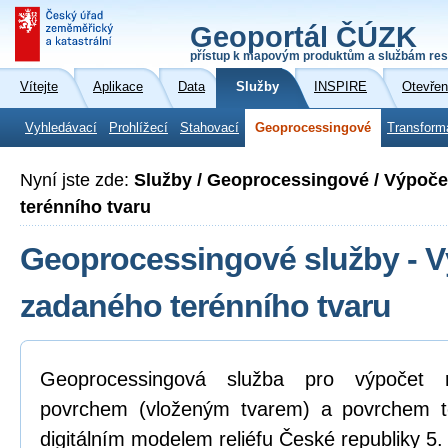
Geoportál ČÚZK
přístup k mapovým produktům a službám res
Vítejte
Aplikace
Data
Služby
INSPIRE
Otevřen
Vyhledávací
Prohlížecí
Stahovací
Geoprocessingové
Transform
Nyní jste zde:
Služby / Geoprocessingové / Výpoč
terénního tvaru
Geoprocessingové služby - 
zadaného terénního tvaru
Geoprocessingová služba pro výpočet 
povrchem (vloženým tvarem) a povrchem t
digitálním modelem reliéfu České republiky 