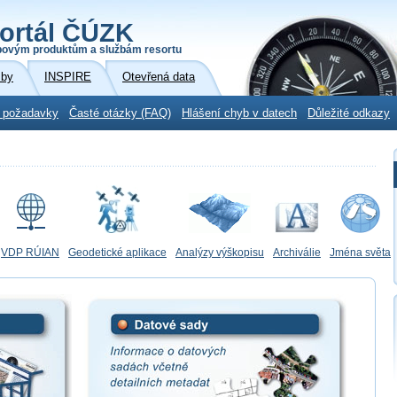
ortál ČÚZK
povým produktům a službám resortu
žby
INSPIRE
Otevřená data
 požadavky
Časté otázky (FAQ)
Hlášení chyb v datech
Důležité odkazy
VDP RÚIAN
Geodetické aplikace
Analýzy výškopisu
Archiválie
Jména světa