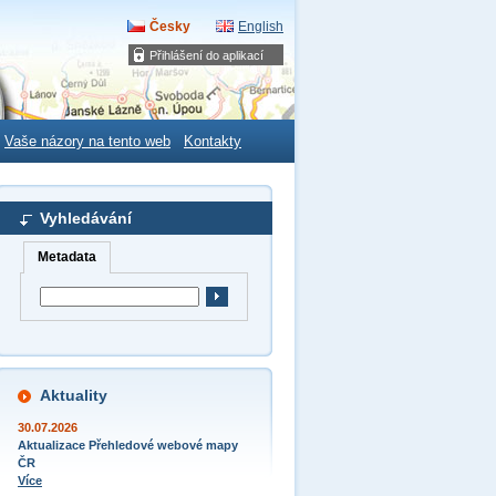
Česky
English
Přihlášení do aplikací
Vaše názory na tento web
Kontakty
Vyhledávání
Metadata
Aktuality
30.07.2026
Aktualizace Přehledové webové mapy
ČR
Více