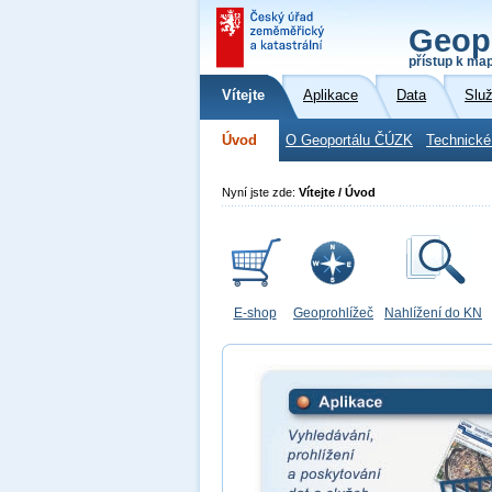
Geop
přístup k ma
Vítejte
Aplikace
Data
Slu
Úvod
O Geoportálu ČÚZK
Technické
Nyní jste zde:
Vítejte / Úvod
E-shop
Geoprohlížeč
Nahlížení do KN