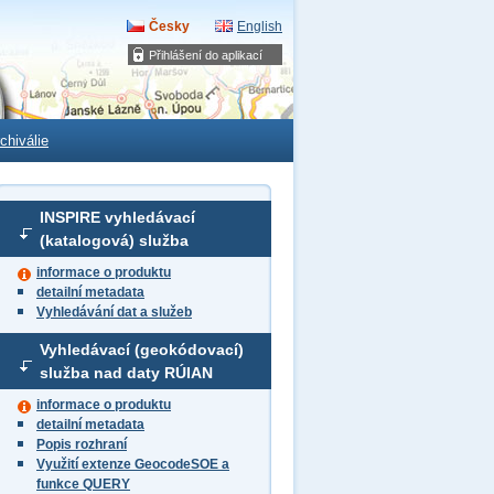
Česky
English
Přihlášení do aplikací
chiválie
INSPIRE vyhledávací
(katalogová) služba
informace o produktu
detailní metadata
Vyhledávání dat a služeb
Vyhledávací (geokódovací)
služba nad daty RÚIAN
informace o produktu
detailní metadata
Popis rozhraní
Využití extenze GeocodeSOE a
funkce QUERY