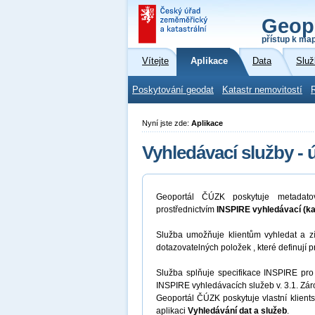
Geop
přístup k ma
Vítejte
Aplikace
Data
Služ
Poskytování geodat
Katastr nemovitostí
Nyní jste zde:
Aplikace
Vyhledávací služby - 
Geoportál ČÚZK poskytuje metadato
prostřednictvím
INSPIRE vyhledávací (ka
Služba umožňuje klientům vyhledat a z
dotazovatelných položek , které definují 
Služba splňuje specifikace INSPIRE pro
INSPIRE vyhledávacích služeb v. 3.1. Zá
Geoportál ČÚZK poskytuje vlastní klient
aplikaci
Vyhledávání dat a služeb
.