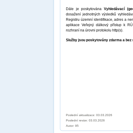
Dále je poskytována
Vyhledávací (g
dosažení jednotných výsledků vyhledává
Registru územní identifikace, adres a n
aplikace Veřejný dálkový přístup k R
rozhraní na úrovni protokolu http(s).
Služby jsou poskytovány zdarma a bez 
Poslední aktualizace: 03.03.2026
Poslední revize:
03.03.2026
Autor: 95