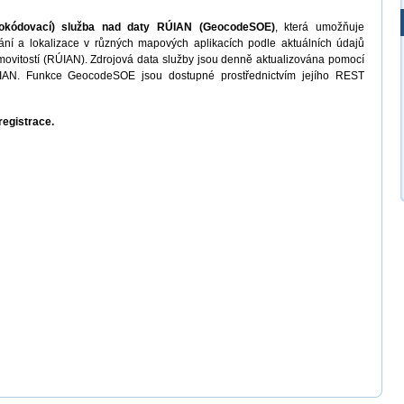
eokódovací) služba nad daty RÚIAN (GeocodeSOE)
, která umožňuje
ní a lokalizace v různých mapových aplikacích podle aktuálních údajů
emovitostí (RÚIAN). Zdrojová data služby jsou denně aktualizována pomocí
ÚIAN. Funkce GeocodeSOE jsou dostupné prostřednictvím jejího REST
registrace.