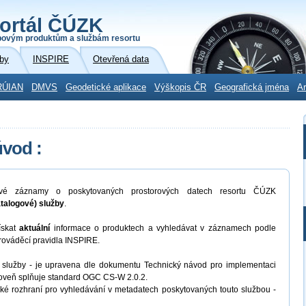
ortál ČÚZK
povým produktům a službám resortu
by
INSPIRE
Otevřená data
RÚIAN
DMVS
Geodetické aplikace
Výškopis ČR
Geografická jména
Ar
úvod :
vé záznamy o poskytovaných prostorových datech resortu ČÚZK
talogové) služby
.
ískat
aktuální
informace o produktech a vyhledávat v záznamech podle
prováděcí pravidla INSPIRE.
 služby - je upravena dle dokumentu Technický návod pro implementaci
roveň splňuje standard OGC CS-W 2.0.2.
ské rozhraní pro vyhledávání v metadatech poskytovaných touto službou -