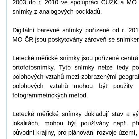
2003 do r. 2010 ve spolupráci ČÚZK a MO Č
snímky z analogových podkladů.
Digitální barevné snímky pořízené od r. 20
MO ČR jsou poskytovány zároveň se snímke
Letecké měřické snímky jsou pořízené centrál
ortofotosnímky. Tyto snímky nelze tedy p
polohových vztahů mezi zobrazenými geograf
polohových vztahů mohou být použity s
fotogrammetrických metod.
Letecké měřické snímky dokladují stav a vývo
lokalitách, mohou být používány např. při
původní krajiny, pro plánování rozvoje území,