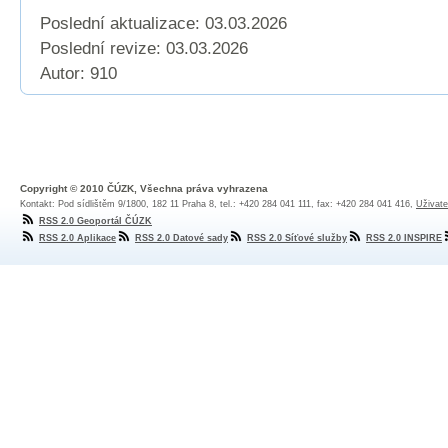
Poslední aktualizace: 03.03.2026
Poslední revize:
03.03.2026
Autor: 910
Copyright © 2010 ČÚZK, Všechna práva vyhrazena
Kontakt: Pod sídlištěm 9/1800, 182 11 Praha 8, tel.: +420 284 041 111, fax: +420 284 041 416,
Uživate
RSS 2.0 Geoportál ČÚZK
RSS 2.0 Aplikace
RSS 2.0 Datové sady
RSS 2.0 Síťové služby
RSS 2.0 INSPIRE