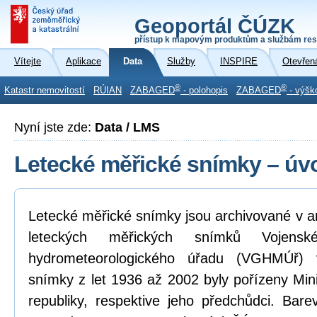
Geoportál ČÚZK
přístup k mapovým produktům a službám res
Vítejte
Aplikace
Data
Služby
INSPIRE
Otevřen
®
®
Katastr nemovitostí
RÚIAN
ZABAGED
- polohopis
ZABAGED
- výšk
Nyní jste zde:
Data / LMS
Letecké měřické snímky – úv
Letecké měřické snímky jsou archivované v a
leteckých měřických snímků Vojensk
hydrometeorologického úřadu (VGHMÚř) 
snímky z let 1936 až 2002 byly pořízeny Mi
republiky, respektive jeho předchůdci. Bar