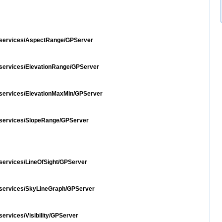
st/services/AspectRange/GPServer
t/services/ElevationRange/GPServer
st/services/ElevationMaxMin/GPServer
st/services/SlopeRange/GPServer
t/services/LineOfSight/GPServer
st/services/SkyLineGraph/GPServer
/services/Visibility/GPServer