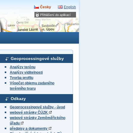
Česky
English
Přihlášení do aplikací
Geoprocessingové služby
Analýzy terénu
Analýzy viditelnosti
Tvorba profilu
Výpočet objemu zadaného
terénního tvaru
Odkazy
Geoprocessingové služby - úvod
webové stránky ČÚZK
webové stránky Zeměměřického
úřadu
předpisy a dokumenty