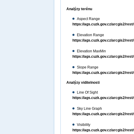
Analýzy terénu
Aspect Range
https://ags.cuzk.gov.cz/arcgis2/re
Elevation Range
https://ags.cuzk.gov.cz/arcgis2/res
Elevation MaxMin
https://ags.cuzk.gov.cz/arcgis2/re
Slope Range
https://ags.cuzk.gov.cz/arcgis2/re
Analýzy viditelnosti
Line Of Sight
https://ags.cuzk.gov.cz/arcgis2/res
Sky Line Graph
https://ags.cuzk.gov.cz/arcgis2/re
Visibility
https://ags.cuzk.gov.cz/arcgis2/rest