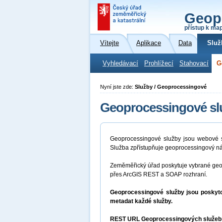
Geop
přístup k ma
Vítejte
Aplikace
Data
Služ
Vyhledávací
Prohlížecí
Stahovací
G
Nyní jste zde:
Služby / Geoprocessingové
Geoprocessingové sl
Geoprocessingové služby jsou webové sl
Služba zpřístupňuje geoprocessingový ná
Zeměměřický úřad poskytuje vybrané geop
přes ArcGIS REST a SOAP rozhraní.
Geoprocessingové služby jsou poskyto
metadat každé služby.
REST URL Geoprocessingových služeb