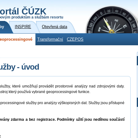
ortál ČÚZK
povým produktům a službám resortu
by
INSPIRE
Otevřená data
eoprocessingové
Transformační
CZEPOS
užby - úvod
užby, které umožňují provádět prostorové analýzy nad zdrojovými daty.
stroj který používá vybrané geoprocessingové funkce.
rocessingové služby pro analýzy výškopisných dat. Služby jsou přístupné
vány zdarma a bez registrace. Podmínky užití jsou nedílnou součástí
: