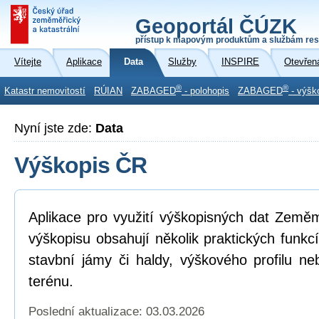
Geoportál ČÚZK
přístup k mapovým produktům a službám res
Vítejte
Aplikace
Data
Služby
INSPIRE
Otevřen
®
®
Katastr nemovitostí
RÚIAN
ZABAGED
- polohopis
ZABAGED
- výšk
Nyní jste zde:
Data
Výškopis ČR
Aplikace pro využití výškopisných dat Země
výškopisu obsahují několik praktických funkc
stavbní jámy či haldy, výškového profilu neb
terénu.
Poslední aktualizace: 03.03.2026