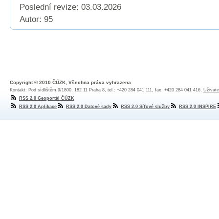
Poslední revize:
03.03.2026
Autor: 95
Copyright © 2010 ČÚZK, Všechna práva vyhrazena
Kontakt: Pod sídlištěm 9/1800, 182 11 Praha 8, tel.: +420 284 041 111, fax: +420 284 041 416,
Uživate
RSS 2.0 Geoportál ČÚZK
RSS 2.0 Aplikace
RSS 2.0 Datové sady
RSS 2.0 Síťové služby
RSS 2.0 INSPIRE