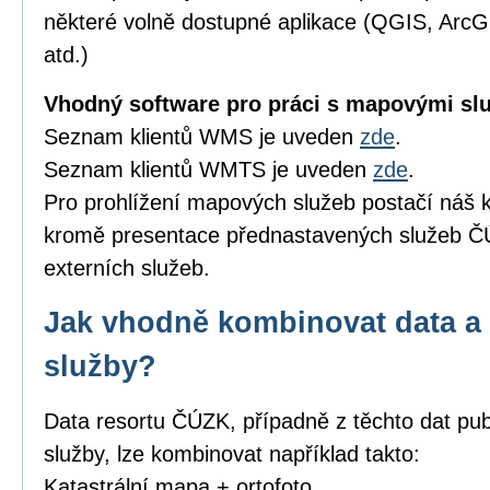
některé volně dostupné aplikace (QGIS, Arc
atd.)
Vhodný software pro práci s mapovými sl
Seznam klientů WMS je uveden
zde
.
Seznam klientů WMTS je uveden
zde
.
Pro prohlížení mapových služeb postačí náš k
kromě presentace přednastavených služeb ČÚ
externích služeb.
Jak vhodně kombinovat data a 
služby?
Data resortu ČÚZK, případně z těchto dat pub
služby, lze kombinovat například takto:
Katastrální mapa + ortofoto,