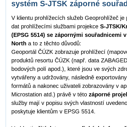
systém S-JTSK záporné souřa
V klientu prohlížecích služeb Geoprohlížeč je
dat prohlížecími službami projekce
S-JTSK/Kr
(EPSG 5514) se zápornými souřadnicemi v p
North
a to z těchto důvodů:
Geoportál ČÚZK zobrazuje prohlížecí (mapové)
produktů resortu ČÚZK (např. data ZABAGE
bodových polí apod.), které jsou ve svých zd
vytvářeny a udržovány, následně exportován
formátů a nakonec uživateli zobrazovány v ap
Microstation atd.) právě v této
záporné proje
služby mají v popisu svých vlastností uveden
poskytuje klientům v EPSG 5514.