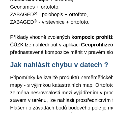
Geonames + ortofoto,
®
ZABAGED
- polohopis + ortofoto,
®
ZABAGED
- vrstevnice + ortofoto.
Příklady vhodně zvolených
kompozic prohlíž
ČÚZK lze nahlédnout v aplikaci
Geoprohlížeč
přednastavené kompozice měnit v pravém slou
Jak nahlásit chybu v datech ?
Připomínky ke kvalitě produktů Zeměměřick
mapy - s výjimkou katastrálních map, Ortofo
zejména nesrovnalosti mezi vyjádřením v pro
stavem v terénu, lze nahlásit prostřednictvím
Hlášení o závadách bodů bodového pole je m