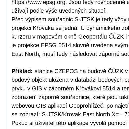
https://www.epsg.org. Jsou tedy rovnocenné a
užívají podle výše uvedených situací.
Před výpisem souřadnic S-JTSK je tedy vždy 
projekci Křováka se jedná. U dynamického zo
kurzoru v mapovém okně Geoportálu ČÚZK i v
je projekce EPSG 5514 slovně uvedena svý
East North, musí tedy následovat záporné so
Příklad:
stanice CZEPOS na budově ČÚZK v P
bodový objekt uložena v databázi bodových po
prvku v GIS v záporném Křovákovi 5514 a te
zobrazení záporné souřadnice, které jsou tak
webovou GIS aplikací Geoprohlížeč: po najet
se zobrazí: S-JTSK/Krovak East North X= - 7
Pokud si uživatel této aplikace vyvolá pomocí