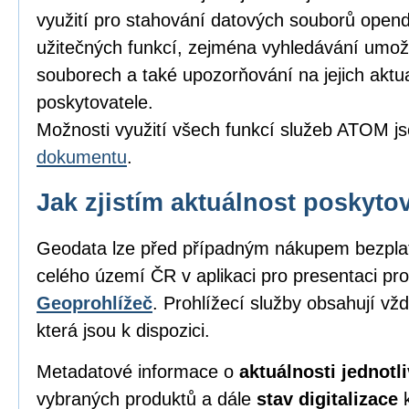
využití pro stahování datových souborů opend
užitečných funkcí, zejména vyhledávání umožňu
souborech a také upozorňování na jejich aktu
poskytovatele.
Možnosti využití všech funkcí služeb ATOM j
dokumentu
.
Jak zjistím aktuálnost poskyt
Geodata lze před případným nákupem bezpl
celého území ČR v aplikaci pro presentaci pro
Geoprohlížeč
. Prohlížecí služby obsahují vž
která jsou k dispozici.
Metadatové informace o
aktuálnosti jednot
vybraných produktů a dále
stav digitalizace
k