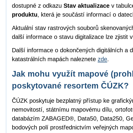
dostupné z odkazu
Stav aktualizace
v tabul
produktu
, která je součástí informací o date
Aktuální stav rastrových souborů skenovanýc
další informace o stavu digitalizace lze zjistit 
Další informace o dokončených digitálních a d
katastrálních mapách naleznete
zde
.
Jak mohu využít mapové (prohl
poskytované resortem ČÚZK?
ČÚZK poskytuje bezplatný přístup ke grafick
nemovitostí, státnímu mapovému dílu, ortofot
databázím ZABAGED®, Data50, Data250, G
bodových polí prostřednictvím veřejných mapo