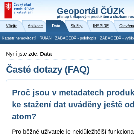
Geoportál ČÚZK
přístup k mapovým produktům a službám res
Vítejte
Aplikace
Data
Služby
INSPIRE
Otevřen
®
®
Katastr nemovitostí
RÚIAN
ZABAGED
- polohopis
ZABAGED
- výšk
Nyní jste zde:
Data
Časté dotazy (FAQ)
Proč jsou v metadatech produk
ke stažení dat uváděny ještě o
atom?
Pro běžné uživatele je nejdůležitější funkcion