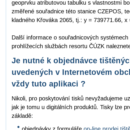
geoprvku atributovou tabulku s vlastnostmi bo
změřené souřadnice této stanice CZEPOS, tedy
kladného Křováka 2065, tj.: y = 739771.66, x
Další informace o souřadnicových systémech
prohlížecích službách resortu ČÚZK nalezne
Je nutné k objednávce tištěný
uvedených v Internetovém obc
vždy tuto aplikaci ?
Nikoli, pro poskytování tisků nevyžadujeme uz
jak je tomu u digitálních produktů. Tisky lze p
základě:
objednávky z formuláře
on-line prodej ti