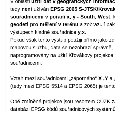
V oblasti
užití dat v geografických informa
tedy
není
užíván
EPSG 2065 S-JTSK/Krovak
souřadnicemi v pořadí x, y - South, West
, 
geodeti pro měření v terénu
a zobrazují pak
výstupech kladné souřadnice
y,x
.
Pokud však tento výstup použiji přímo jako zdr
mapovou službu, data se nezobrazí správně, 
naprogramovány na užití Křovákovy projekce
souřadnicemi.
Vztah mezi souřadnicemi „záporného“
X ,Y
a 
(tedy mezi EPSG 5514 a EPSG 2065) je tent
Obě zmíněné projekce jsou resortem ČÚZK zap
databázi EPSG kódů souřadnicových systémů 