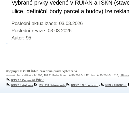
Vybrané prvky vedené v RÚIAN a ISKN (staveb
ulice, definiční body parcel a budov) lze rekl
Poslední aktualizace: 03.03.2026
Poslední revize:
03.03.2026
Autor: 95
Copyright © 2010 ČÚZK, Všechna práva vyhrazena
Kontakt: Pod sídlištěm 9/1800, 182 11 Praha 8, tel.: +420 284 041 111, fax: +420 284 041 416,
Uživate
RSS 2.0 Geoportál ČÚZK
RSS 2.0 Aplikace
RSS 2.0 Datové sady
RSS 2.0 Síťové služby
RSS 2.0 INSPIRE