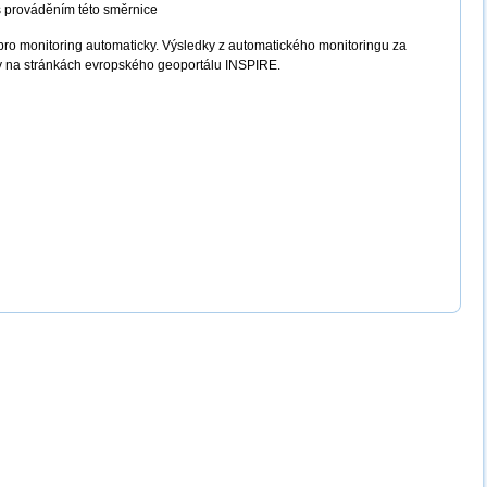
s prováděním této směrnice
pro monitoring automaticky. Výsledky z automatického monitoringu za
y na stránkách evropského geoportálu INSPIRE.