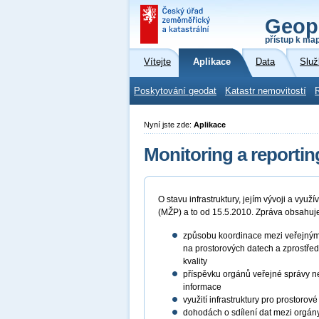
Geop
přístup k ma
Vítejte
Aplikace
Data
Služ
Poskytování geodat
Katastr nemovitostí
Nyní jste zde:
Aplikace
Monitoring a reportin
O stavu infrastruktury, jejím vývoji a vy
(MŽP) a to od 15.5.2010. Zpráva obsahuj
způsobu koordinace mezi veřejnými 
na prostorových datech a zprostředk
kvality
příspěvku orgánů veřejné správy neb
informace
využití infrastruktury pro prostorov
dohodách o sdílení dat mezi orgán