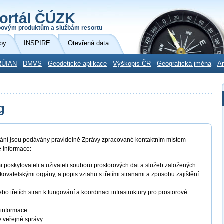
ortál ČÚZK
povým produktům a službám resortu
by
INSPIRE
Otevřená data
RÚIAN
DMVS
Geodetické aplikace
Výškopis ČR
Geografická jména
Ar
g
užívání jsou podávány pravidelně Zprávy zpracované kontaktním místem
e informace:
poskytovateli a uživateli souborů prostorových dat a služeb založených
ovatelskými orgány, a popis vztahů s třetími stranami a způsobu zajištění
o třetích stran k fungování a koordinaci infrastruktury pro prostorové
é informace
y veřejné správy