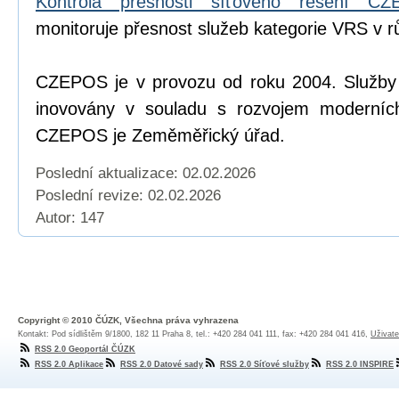
Kontrola přesnosti síťového řešení C
monitoruje přesnost služeb kategorie VRS v r
CZEPOS je v provozu od roku 2004. Služb
inovovány v souladu s rozvojem moderních
CZEPOS je Zeměměřický úřad.
Poslední aktualizace: 02.02.2026
Poslední revize:
02.02.2026
Autor: 147
Copyright © 2010 ČÚZK, Všechna práva vyhrazena
Kontakt: Pod sídlištěm 9/1800, 182 11 Praha 8, tel.: +420 284 041 111, fax: +420 284 041 416,
Uživate
RSS 2.0 Geoportál ČÚZK
RSS 2.0 Aplikace
RSS 2.0 Datové sady
RSS 2.0 Síťové služby
RSS 2.0 INSPIRE