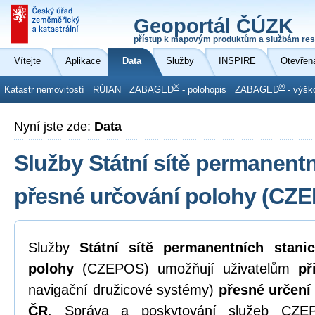
Geoportál ČÚZK
přístup k mapovým produktům a službám res
Vítejte
Aplikace
Data
Služby
INSPIRE
Otevřen
®
®
Katastr nemovitostí
RÚIAN
ZABAGED
- polohopis
ZABAGED
- výšk
Nyní jste zde:
Data
Služby Státní sítě permanentn
přesné určování polohy (CZ
Služby
Státní sítě permanentních stani
polohy
(CZEPOS) umožňují uživatelům
př
navigační družicové systémy)
přesné určení
ČR
. Správa a poskytování služeb CZEP