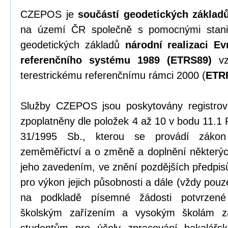
CZEPOS je
součástí geodetických základ
na území ČR společně s pomocnými stani
geodetických základů
národní realizaci Ev
referenčního systému 1989 (ETRS89)
vz
terestrickému referenčnímu rámci 2000 (
ETR
Služby CZEPOS jsou poskytovány registrov
zpoplatněny dle položek 4 až 10 v bodu 11.1 
31/1995 Sb., kterou se provádí záko
zeměměřictví a o změně a doplnění některýc
jeho zavedením, ve znění pozdějších předpi
pro výkon jejich působnosti a dále (vždy pou
na podkladě písemné žádosti potvrzené
školským zařízením a vysokým školám z