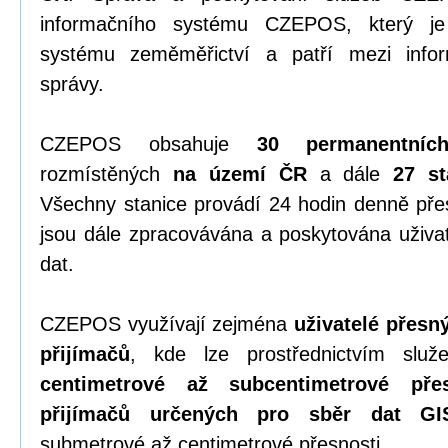
informačního systému CZEPOS, který je 
systému zeměměřictví a patří mezi info
správy.
CZEPOS obsahuje
30 permanentníc
rozmístěných
na území ČR
a dále
27 st
Všechny stanice provádí 24 hodin denně př
jsou dále zpracovávána a poskytována uživa
dat.
CZEPOS využívají zejména
uživatelé přes
přijímačů
, kde lze prostřednictvím sl
centimetrové až subcentimetrové přes
přijímačů určených pro sběr dat GI
submetrové až centimetrové přesnosti.