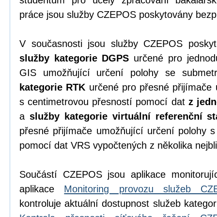
studentům pro účely zpracování bakalářsk
práce jsou služby CZEPOS poskytovány bezpl
V současnosti jsou služby CZEPOS poskyto
služby kategorie DGPS
určené pro jednodu
GIS umožňující určení polohy se submet
kategorie RTK
určené pro přesné přijímače 
s centimetrovou přesností pomocí dat
z jedn
a
služby kategorie virtuální referenční s
přesné přijímače umožňující určení polohy s
pomocí dat VRS vypočtených z několika nejbli
Součástí CZEPOS jsou aplikace monitorujíc
aplikace
Monitoring provozu služeb C
kontroluje aktuální dostupnost služeb katego