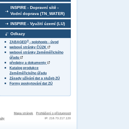
INSPIRE - Dopravní sítě -
Vodní doprava (TN_WATER)
INSPIRE - Využití území (LU)
Odkazy
®
ZABAGED
- polohopis - úvod
webové stránky ČÚZK
webové stránky Zeměměřického
úřadu
předpisy a dokumenty
Katalog produkce
Zeměměřického úřadu
Zásady užívání dat a služeb ZÚ
Formy poskytování dat ZÚ
Mapa stránek
Prohlášení o přístupnosti
nály
IP: 216.73.217.120