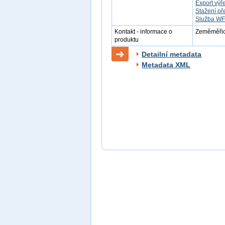
Export výř
Stažení př
Služba W
Kontakt - informace o
Zeměměřick
produktu
Detailní metadata
Metadata XML