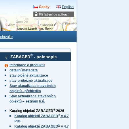
Česky
English
Přihlášení do aplikací
chiválie
®
ZABAGED
- polohopis
informace o produktu
detailní metadata
stav plošné aktualizace
stav průběžné aktualizace
Stav aktualizace stavebních
objektů - přehledka
Stav aktualizace stavebních
objektů – seznam k.ú.
®
Katalog objektů ZABAGED
2026
®
Katalog objektů ZABAGED
v 4.7
PDF
®
Katalog objektů ZABAGED
v 4.7