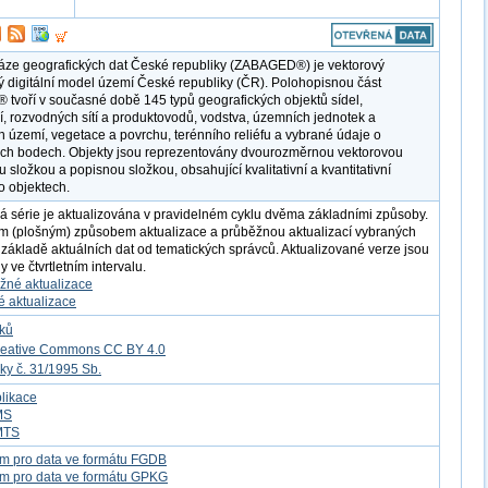
áze geografických dat České republiky (ZABAGED®) je vektorový
ý digitální model území České republiky (ČR). Polohopisnou část
voří v současné době 145 typů geografických objektů sídel,
, rozvodných sítí a produktovodů, vodstva, územních jednotek a
 území, vegetace a povrchu, terénního reliéfu a vybrané údaje o
ch bodech. Objekty jsou reprezentovány dvourozměrnou vektorovou
 složkou a popisnou složkou, obsahující kvalitativní a kvantitativní
o objektech.
á série je aktualizována v pravidelném cyklu dvěma základními způsoby.
m (plošným) způsobem aktualizace a průběžnou aktualizací vybraných
 základě aktuálních dat od tematických správců. Aktualizované verze jsou
 ve čtvrtletním intervalu.
žné aktualizace
é aktualizace
tků
reative Commons CC BY 4.0
ky č. 31/1995 Sb.
likace
MS
MTS
m pro data ve formátu FGDB
om pro data ve formátu GPKG