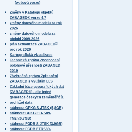
(webová verze)
Změny v Katalogu objektů
ZABAGED® verze 4.7
změny datového modelu za rok
2026
změny datového modelu za
období 2009-2026
®
plán aktualizace ZABAGED
pro rok 2026
Kartografická vizualizace
Technická zpráva Zhodnocení
polohové přesnosti ZABAGED
2019
Závěrečná zpráva Zpřesnění
ZABAGED s využitím LLS
Základní báze geografických dat
(ZABAGED®) - dílo jedné
generace českých zeměměřičů.
prohlížet data
stáhnout GPKG S-JTSK (5,8GB)
stáhnout GPKG ETRS89-
TMzn(6,7GB)
stáhnout FGDB S-JTSK (3,9GB)
stáhnout FGDB ETRS89-