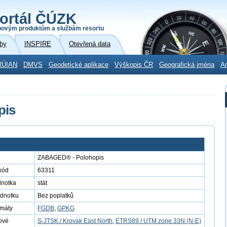
ortál ČÚZK
povým produktům a službám resortu
by
INSPIRE
Otevřená data
RÚIAN
DMVS
Geodetické aplikace
Výškopis ČR
Geografická jména
Ar
pis
ZABAGED® - Polohopis
kód
63311
dnotka
stát
ednotku
Bez poplatků
rmáty
FGDB
,
GPKG
ové
S-JTSK / Krovak East North
,
ETRS89 / UTM zone 33N (N-E)