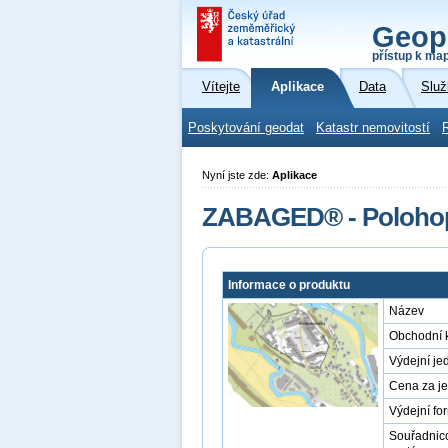
Geop
přístup k ma
Vítejte
Aplikace
Data
Služ
Poskytování geodat
Katastr nemovitostí
Nyní jste zde:
Aplikace
ZABAGED® - Poloho
Informace o produktu
Název
Obchodní 
Výdejní je
Cena za j
Výdejní fo
Souřadnic