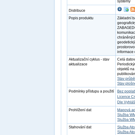
systémy
Distribuce
Popis produktu
Základní b
geografick
ZABAGED® t
komunikací
chráněných
geodetický
prostorovou
informace 
Aktualizační cyklus - stav
Celá datov
aktualizace
Periodický
objektů na
publikovány
Stav průbě
Stav plošn
Podmínky přístupu a použití
Bez popla
Licence C
Dle Vyhláš
Prohlížení dat
Mapová ap
Služba W
Služba W
Stahování dat
Služba Ato
Služba At