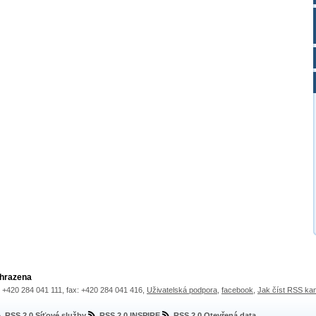
yhrazena
.: +420 284 041 111, fax: +420 284 041 416,
Uživatelská podpora
,
facebook
,
Jak číst RSS ka
RSS 2.0 Síťové služby
RSS 2.0 INSPIRE
RSS 2.0 Otevřená data