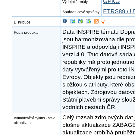
GPKG
Výdejní formáty
ETRS89 / U
Souřadnicové systémy
Distribuce
Data INSPIRE tématu Doprav
Popis produktu
jsou harmonizována dle pro
INSPIRE a odpovídají INSP
verzi 4.0. Tato datová sada
republiky má proto jednotno
daty vytvářenými pro toto I
Evropy. Objekty jsou repre
složkou s atributy, které ob
objektech. Zdrojovou datov
Státní plavební správy slouž
vodních cestách ČR.
Celý rozsah zdrojových dat 
Aktualizační cyklus - stav
aktualizace
plošné aktualizace ZABAGE
aktualizace probíhá průběž