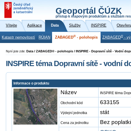
Geoportál ČÚZK
přístup k mapovým produktům a službám res
Vítejte
Aplikace
Data
Služby
INSPIRE
Otevřen
®
®
Katastr nemovitostí
RÚIAN
ZABAGED
- polohopis
ZABAGED
- vý
Nyní jste zde:
Data / ZABAGED® - polohopis / INSPIRE - Dopravní sítě - Vodní d
INSPIRE téma Dopravní sítě - vodní
Informace o produktu
Název
INSPIRE téma Dopr
633155
Obchodní kód
stát
Výdejní jednotka
Bez poplatk
Cena za jednotku