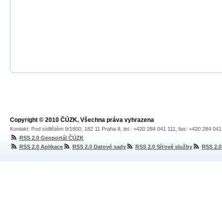
Copyright © 2010 ČÚZK, Všechna práva vyhrazena
Kontakt: Pod sídlištěm 9/1800, 182 11 Praha 8, tel.: +420 284 041 111, fax: +420 284 04
RSS 2.0 Geoportál ČÚZK
RSS 2.0 Aplikace
RSS 2.0 Datové sady
RSS 2.0 Síťové služby
RSS 2.0