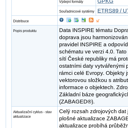
GPKG
Výdejní formáty
ETRS89 / U
Souřadnicové systémy
Distribuce
Data INSPIRE tématu Dopravn
Popis produktu
doprava jsou harmonizován
pravidel INSPIRE a odpovíd
schématu ve verzi 4.0. Tat
sítí České republiky má pro
ostatními daty vytvářenými 
rámci celé Evropy. Objekty 
vektorovou složkou s atribut
informace o objektech. Zdr
Základní báze geografickýc
(ZABAGED®).
Celý rozsah zdrojových dat 
Aktualizační cyklus - stav
aktualizace
plošné aktualizace ZABAGE
aktualizace probíhá průběž