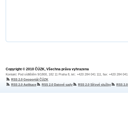
Copyright © 2010 ČÚZK, Všechna práva vyhrazena
Kontakt: Pod sídlištěm 9/1800, 182 11 Praha 8, tel.: +420 284 041 111, fax: +420 284 04
RSS 2.0 Geoportál ČÚZK
RSS 2.0 Aplikace
RSS 2.0 Datové sady
RSS 2.0 Síťové služby
RSS 2.0