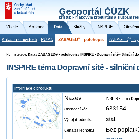
Geoportál ČÚZK
přístup k mapovým produktům a službám res
Vítejte
Aplikace
Data
Služby
INSPIRE
Otevřen
®
®
Katastr nemovitostí
RÚIAN
ZABAGED
- polohopis
ZABAGED
- vý
Nyní jste zde:
Data / ZABAGED® - polohopis / INSPIRE - Dopravní sítě - Silniční
INSPIRE téma Dopravní sítě - silnič
Informace o produktu
Název
INSPIRE téma Dopra
633154
Obchodní kód
stát
Výdejní jednotka
Bez poplatk
Cena za jednotku